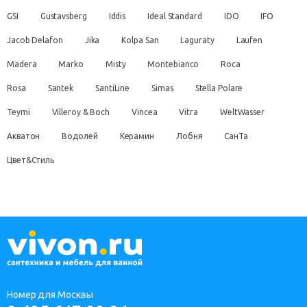
GSI
Gustavsberg
Iddis
Ideal Standard
IDO
IFO
Jacob Delafon
Jika
Kolpa San
Laguraty
Laufen
Madera
Marko
Misty
Montebianco
Roca
Rosa
Santek
SantiLine
Simas
Stella Polare
Teymi
Villeroy & Boch
Vincea
Vitra
WeltWasser
Акватон
Водолей
Керамин
Лобня
СанТа
Цвет&Стиль
Номер для Москвы