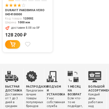
DURAVIT РАКОВИНА VERO
0454100000
Код товара
120002
Ширина
1000 мм
доставим 8.08
за 0
₽
128 200
₽
БЫСТРАЯ
РАСПРОДАЖИ
ПОДЪЕМ
1 МЕСЯЦ
БОЛЬШОЙ
ДОСТАВКА
Предлагаем
И
НА
АССОРТИМЕ
Доставляем
лучшие
УСТАНОВКА
ВОЗВРАТ
Каждый
от 1 до 3
товары
У нас
Если что-
день
дней в
популярных
собственная
то не
работаем
среднем
брендов
служба
подойдет,
над