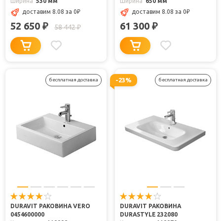
Ширина
530 мм
Ширина
650 мм
доставим 8.08
за 0
₽
доставим 8.08
за 0
₽
52 650
61 300
₽
₽
58 442
₽
-23%
бесплатная доставка
бесплатная доставка
DURAVIT РАКОВИНА VERO
DURAVIT РАКОВИНА
0454600000
DURASTYLE 232080