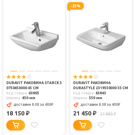
-23%
DURAVIT РАКОВИНА STARCK 3
DURAVIT РАКОВИНА
0750450000 45 СМ
DURASTYLE 2319550000 55 СМ
Код товара
63805
Код товара
63843
Ширина
450 мм
Ширина
550 мм
доставим 8.08
за 400
₽
доставим 8.08
за 400
₽
18 150
21 450
₽
₽
27 885
₽