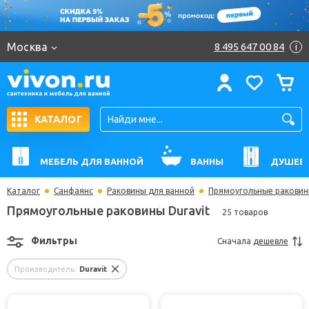
Москва
8 495 647 00 84
i
КАТАЛОГ
МЕБЕЛЬ ДЛЯ ВАННОЙ
ВАННЫ
ДУШЕВ
Каталог
Санфаянс
Раковины для ванной
Прямоугольные ракови
Прямоугольные раковины Duravit
25 товаров
Фильтры
Сначала
дешевле
Производитель:
Duravit