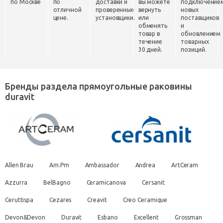
по Москве
по
доставки и
вы можете
подключение
отличной
проверенные
вернуть
новых
цене.
установщики.
или
поставщиков
обменять
и
товар в
обновлением
течение
товарных
30 дней.
позиций.
Бренды раздела прямоугольные раковины
duravit
Allen Brau
Am.Pm
Ambassador
Andrea
ArtCeram
Azzurra
BelBagno
Ceramicanova
Cersanit
Ceruttispa
Cezares
Creavit
Creo Ceramique
Devon&Devon
Duravit
Esbano
Excellent
Grossman