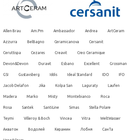
Allen Brau
Am.Pm
Ambassador
Andrea
ArtCeram
Azzurra
BelBagno
Ceramicanova
Cersanit
Ceruttispa
Cezares
Creavit
Creo Ceramique
Devon&Devon
Duravit
Esbano
Excellent
Grossman
GSI
Gustavsberg
Iddis
Ideal Standard
IDO
IFO
Jacob Delafon
Jika
Kolpa San
Laguraty
Laufen
Madera
Marko
Misty
Montebianco
Roca
Rosa
Santek
SantiLine
Simas
Stella Polare
Teymi
Villeroy & Boch
Vincea
Vitra
WeltWasser
Акватон
Водолей
Керамин
Лобня
СанТа