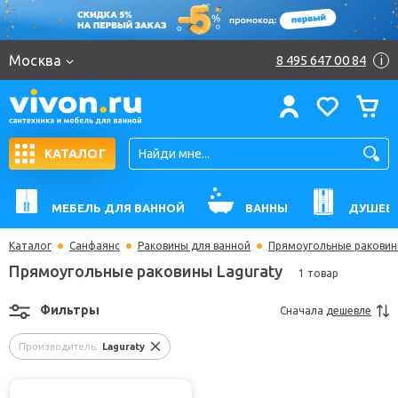
Москва
8 495 647 00 84
i
КАТАЛОГ
МЕБЕЛЬ ДЛЯ ВАННОЙ
ВАННЫ
ДУШЕВ
Каталог
Санфаянс
Раковины для ванной
Прямоугольные ракови
Прямоугольные раковины Laguraty
1 товар
Фильтры
Сначала
дешевле
Производитель:
Laguraty