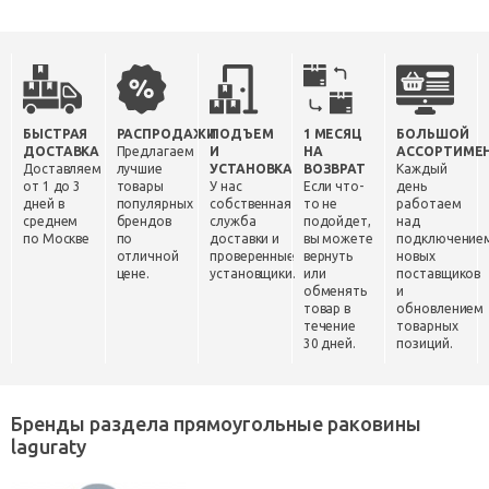
БЫСТРАЯ
РАСПРОДАЖИ
ПОДЪЕМ
1 МЕСЯЦ
БОЛЬШОЙ
ДОСТАВКА
Предлагаем
И
НА
АССОРТИМЕ
Доставляем
лучшие
УСТАНОВКА
ВОЗВРАТ
Каждый
от 1 до 3
товары
У нас
Если что-
день
дней в
популярных
собственная
то не
работаем
среднем
брендов
служба
подойдет,
над
по Москве
по
доставки и
вы можете
подключение
отличной
проверенные
вернуть
новых
цене.
установщики.
или
поставщиков
обменять
и
товар в
обновлением
течение
товарных
30 дней.
позиций.
Бренды раздела прямоугольные раковины
laguraty