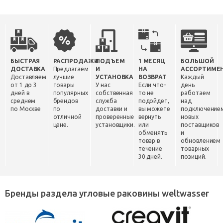
БЫСТРАЯ
РАСПРОДАЖИ
ПОДЪЕМ
1 МЕСЯЦ
БОЛЬШОЙ
ДОСТАВКА
Предлагаем
И
НА
АССОРТИМЕ
Доставляем
лучшие
УСТАНОВКА
ВОЗВРАТ
Каждый
от 1 до 3
товары
У нас
Если что-
день
дней в
популярных
собственная
то не
работаем
среднем
брендов
служба
подойдет,
над
по Москве
по
доставки и
вы можете
подключение
отличной
проверенные
вернуть
новых
цене.
установщики.
или
поставщиков
обменять
и
товар в
обновлением
течение
товарных
30 дней.
позиций.
Бренды раздела угловые раковины weltwasser