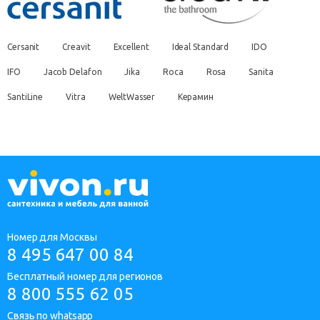
Cersanit
Creavit
Excellent
Ideal Standard
IDO
IFO
Jacob Delafon
Jika
Roca
Rosa
Sanita
SantiLine
Vitra
WeltWasser
Керамин
Номер для Москвы
8 495 647 00 84
Бесплатный номер для регионов
8 800 555 62 05
Связь по whatsapp