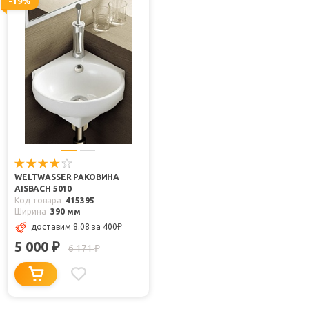
-19%
WELTWASSER РАКОВИНА
AISBACH 5010
Код товара
415395
Ширина
390 мм
доставим 8.08
за 400
₽
5 000
₽
6 171
₽