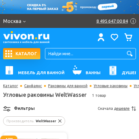
Москва
8 495 647 00 84
i
КАТАЛОГ
МЕБЕЛЬ ДЛЯ ВАННОЙ
ВАННЫ
ДУШЕВ
Каталог
Санфаянс
Раковины для ванной
Угловые раковины
Уг
Угловые раковины WeltWasser
1 товар
Фильтры
Сначала
дешевле
Производитель:
WeltWasser