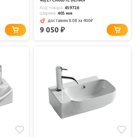
40/21 CN6051L БЕЛАЯ
Код товара
459726
Ширина
405 мм
доставим 8.08
за 400
₽
9 050
₽