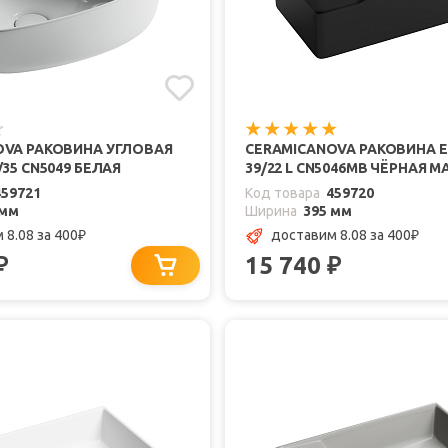
OVA РАКОВИНА УГЛОВАЯ
CERAMICANOVA РАКОВИНА 
/35 CN5049 БЕЛАЯ
39/22 L CN5046MB ЧЁРНАЯ 
459721
Код товара
459720
 мм
Ширина
395 мм
 8.08
за 400
доставим 8.08
за 400
₽
₽
15 740
₽
₽