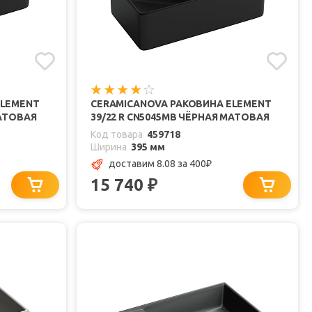
ELEMENT
CERAMICANOVA РАКОВИНА ELEMENT
МАТОВАЯ
39/22 R CN5045MB ЧЁРНАЯ МАТОВАЯ
Код товара
459718
Ширина
395 мм
доставим 8.08
за 400
₽
15 740
₽