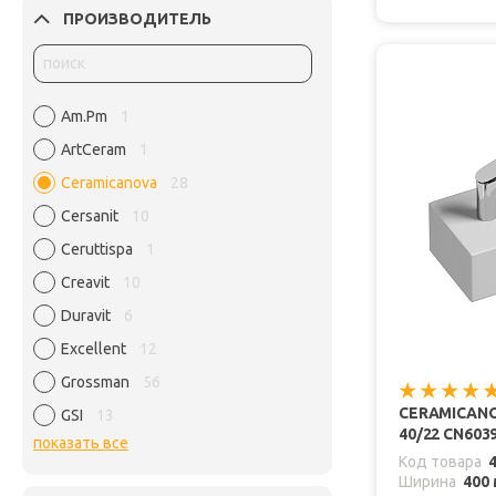
ПРОИЗВОДИТЕЛЬ
Am.Pm
1
ArtCeram
1
Ceramicanova
28
Cersanit
10
Ceruttispa
1
Creavit
10
Duravit
6
Excellent
12
Grossman
56
CERAMICAN
GSI
13
40/22 CN603
показать все
Код товара
Ширина
400