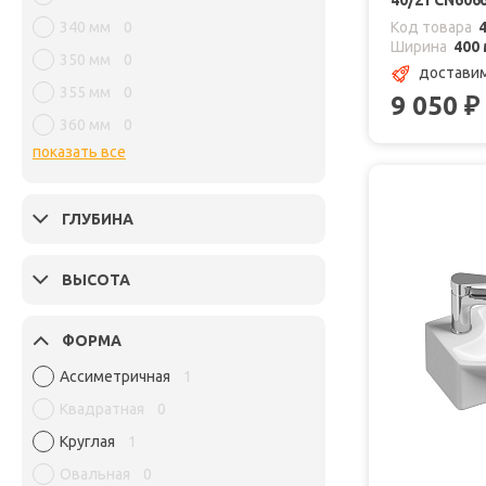
40/21 CN606
340 мм
0
Код товара
Ширина
400
350 мм
0
доставим
355 мм
0
9 050
₽
360 мм
0
показать все
ГЛУБИНА
ВЫСОТА
ФОРМА
Ассиметричная
1
Квадратная
0
Круглая
1
Овальная
0