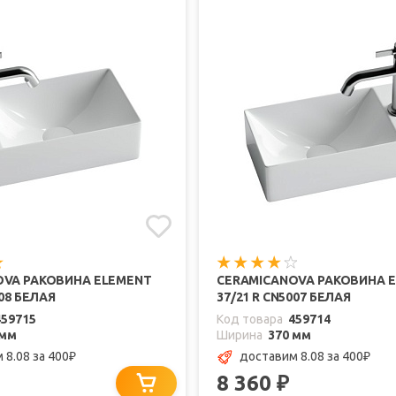
OVA РАКОВИНА ELEMENT
CERAMICANOVA РАКОВИНА 
008 БЕЛАЯ
37/21 R CN5007 БЕЛАЯ
459715
Код товара
459714
 мм
Ширина
370 мм
 8.08
за 400
доставим 8.08
за 400
₽
₽
8 360
₽