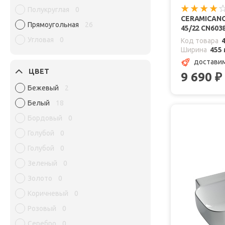
Полукруглая
0
CERAMICAN
Прямоугольная
26
45/22 CN603
Угловая
0
Код товара
Ширина
455
доставим
ЦВЕТ
9 690
₽
Бежевый
2
Белый
18
Бордовый
0
Голубой
0
Голубой
0
Зеленый
0
Золото
0
Коричневый
0
Розовый
0
Серебро
0