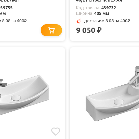
6L БЕЛАЯ
40/21 CN6051R БЕЛАЯ
459755
Код товара
459732
 мм
Ширина
405 мм
 8.08
за 400
доставим 8.08
за 400
₽
₽
9 050
₽