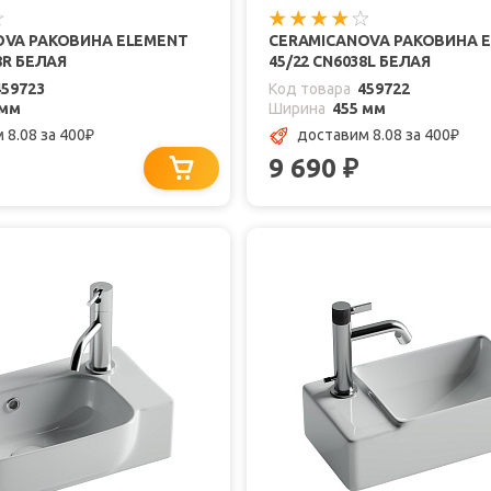
OVA РАКОВИНА ELEMENT
CERAMICANOVA РАКОВИНА 
8R БЕЛАЯ
45/22 CN6038L БЕЛАЯ
459723
Код товара
459722
 мм
Ширина
455 мм
 8.08
за 400
доставим 8.08
за 400
₽
₽
9 690
₽