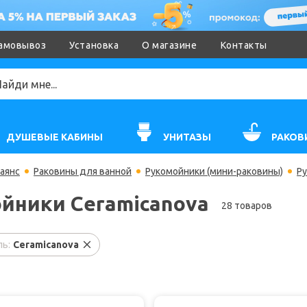
амовывоз
Установка
О магазине
Контакты
ДУШЕВЫЕ КАБИНЫ
УНИТАЗЫ
РАКОВ
аянс
Раковины для ванной
Рукомойники (мини-раковины)
Ру
йники Ceramicanova
28 товаров
ь:
Ceramicanova