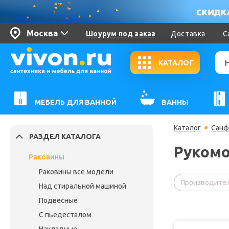
Москва
Шоурум под заказ
Доставка
С
КАТАЛОГ
МЕБЕЛЬ ДЛЯ ВАННОЙ
ВАННЫ
Каталог
Санф
РАЗДЕЛ КАТАЛОГА
Рукомо
Раковины
Раковины все модели
Производител
Над стиральной машиной
Подвесные
С пьедесталом