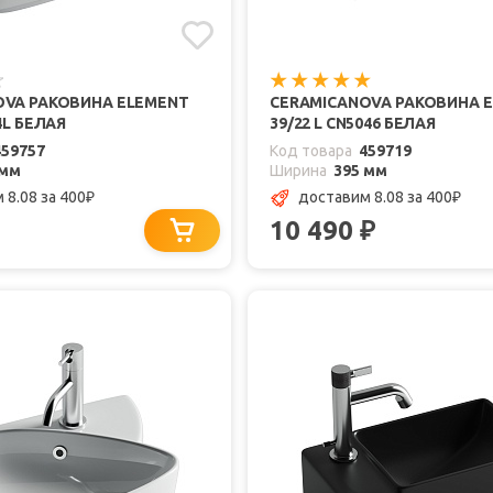
OVA РАКОВИНА ELEMENT
CERAMICANOVA РАКОВИНА 
4L БЕЛАЯ
39/22 L CN5046 БЕЛАЯ
459757
Код товара
459719
 мм
Ширина
395 мм
 8.08
за 400
доставим 8.08
за 400
₽
₽
10 490
₽