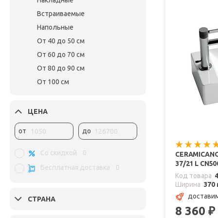
Накладные
Встраиваемые
Напольные
От 40 до 50 см
От 60 до 70 см
От 80 до 90 см
От 100 см
ЦЕНА
от
до
Со скидкой
0
CERAMICAN
37/21 L CN5
Бесплатная доставка
0
Код товара
Ширина
370
доставим
СТРАНА
8 360
₽