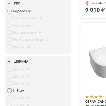
доставим
ТИП
9 010
₽
Подвесные
28
С пьедесталом
0
Накладные
0
Встраиваемые
0
Полувстраиваемые
0
Напольные
0
ШИРИНА
290 мм
0
293 мм
0
305 мм
0
315 мм
1
320 мм
0
CERAMICAN
330 мм
0