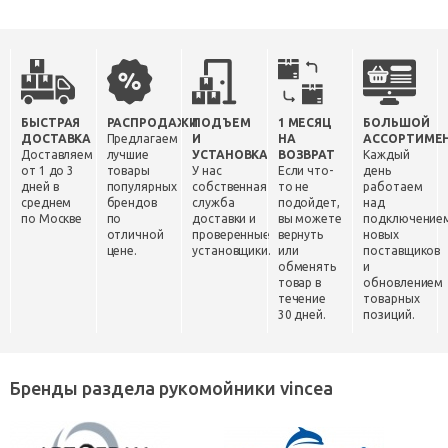
БЫСТРАЯ
РАСПРОДАЖИ
ПОДЪЕМ
1 МЕСЯЦ
БОЛЬШОЙ
ДОСТАВКА
Предлагаем
И
НА
АССОРТИМЕ
Доставляем
лучшие
УСТАНОВКА
ВОЗВРАТ
Каждый
от 1 до 3
товары
У нас
Если что-
день
дней в
популярных
собственная
то не
работаем
среднем
брендов
служба
подойдет,
над
по Москве
по
доставки и
вы можете
подключение
отличной
проверенные
вернуть
новых
цене.
установщики.
или
поставщиков
обменять
и
товар в
обновлением
течение
товарных
30 дней.
позиций.
Бренды раздела рукомойники vincea