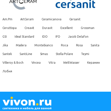
Am.Pm
ArtCeram
Ceramicanova
Cersanit
Ceruttispa
Creavit
Duravit
Excellent
Grossman
GSI
Ideal Standard
IDO
IFO
Jacob Delafon
Jika
Madera
Montebianco
Roca
Rosa
Sanita
Santek
SantiLine
Simas
Stella Polare
Teymi
Villeroy & Boch
Vincea
Vitra
WeltWasser
Керамин
Лобня