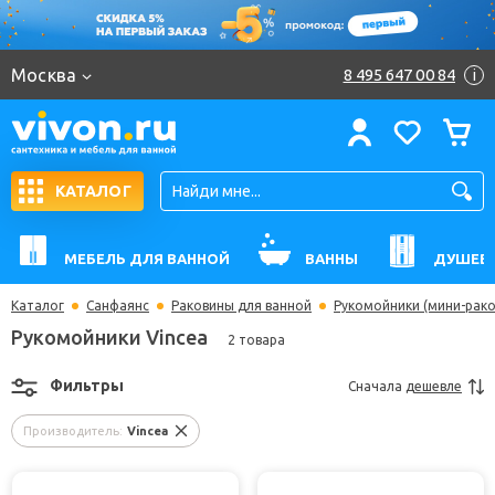
Москва
8 495 647 00 84
i
КАТАЛОГ
МЕБЕЛЬ ДЛЯ ВАННОЙ
ВАННЫ
ДУШЕВ
Каталог
Санфаянс
Раковины для ванной
Рукомойники (мини-рак
Рукомойники Vincea
2 товара
Фильтры
Сначала
дешевле
Производитель:
Vincea