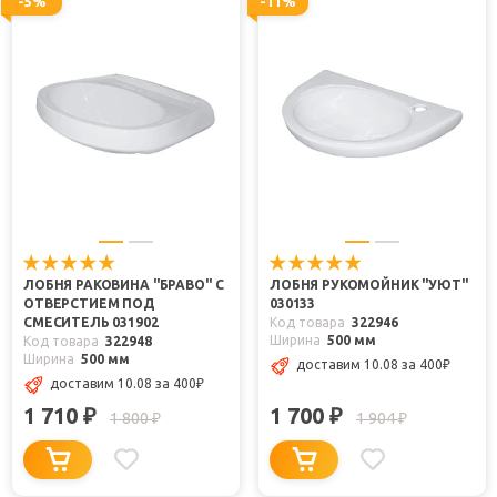
-5%
-11%
ЛОБНЯ РАКОВИНА "БРАВО" С
ЛОБНЯ РУКОМОЙНИК "УЮТ"
ОТВЕРСТИЕМ ПОД
030133
СМЕСИТЕЛЬ 031902
Код товара
322946
Ширина
500 мм
Код товара
322948
Ширина
500 мм
доставим 10.08
за 400
₽
доставим 10.08
за 400
₽
1 710
1 700
₽
₽
1 800
1 904
₽
₽