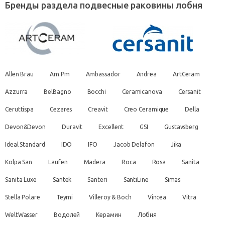
Бренды раздела подвесные раковины лобня
Allen Brau
Am.Pm
Ambassador
Andrea
ArtCeram
Azzurra
BelBagno
Bocchi
Ceramicanova
Cersanit
Ceruttispa
Cezares
Creavit
Creo Ceramique
Della
Devon&Devon
Duravit
Excellent
GSI
Gustavsberg
Ideal Standard
IDO
IFO
Jacob Delafon
Jika
Kolpa San
Laufen
Madera
Roca
Rosa
Sanita
Sanita Luxe
Santek
Santeri
SantiLine
Simas
Stella Polare
Teymi
Villeroy & Boch
Vincea
Vitra
WeltWasser
Водолей
Керамин
Лобня