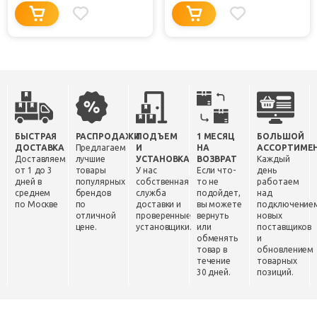
БЫСТРАЯ
РАСПРОДАЖИ
ПОДЪЕМ
1 МЕСЯЦ
БОЛЬШОЙ
ДОСТАВКА
Предлагаем
И
НА
АССОРТИМЕ
Доставляем
лучшие
УСТАНОВКА
ВОЗВРАТ
Каждый
от 1 до 3
товары
У нас
Если что-
день
дней в
популярных
собственная
то не
работаем
среднем
брендов
служба
подойдет,
над
по Москве
по
доставки и
вы можете
подключение
отличной
проверенные
вернуть
новых
цене.
установщики.
или
поставщиков
обменять
и
товар в
обновлением
течение
товарных
30 дней.
позиций.