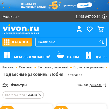
Москва
8 495 647 00 84
i
КАТАЛОГ
МЕБЕЛЬ ДЛЯ ВАННОЙ
ВАННЫ
ДУШЕВ
Каталог
Санфаянс
Раковины для ванной
Подвесные раковины
Подвесные раковины Лобня
6 товаров
Фильтры
Сначала
дешевле
Производитель:
Лобня