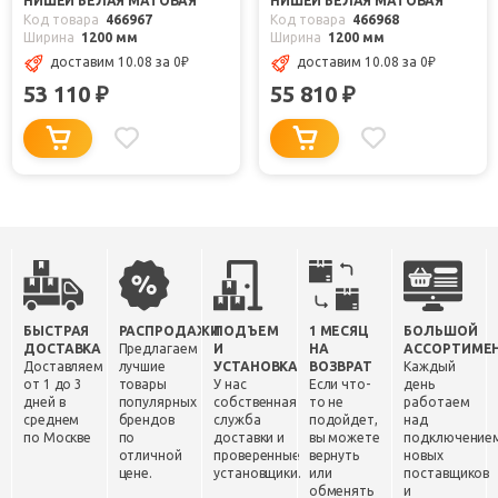
НИШЕЙ БЕЛАЯ МАТОВАЯ
НИШЕЙ БЕЛАЯ МАТОВАЯ
Код товара
466967
Код товара
466968
Ширина
1200 мм
Ширина
1200 мм
доставим 10.08
за 0
₽
доставим 10.08
за 0
₽
53 110
55 810
₽
₽
БЫСТРАЯ
РАСПРОДАЖИ
ПОДЪЕМ
1 МЕСЯЦ
БОЛЬШОЙ
ДОСТАВКА
Предлагаем
И
НА
АССОРТИМЕ
Доставляем
лучшие
УСТАНОВКА
ВОЗВРАТ
Каждый
от 1 до 3
товары
У нас
Если что-
день
дней в
популярных
собственная
то не
работаем
среднем
брендов
служба
подойдет,
над
по Москве
по
доставки и
вы можете
подключение
отличной
проверенные
вернуть
новых
цене.
установщики.
или
поставщиков
обменять
и