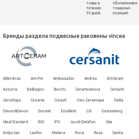
товар в
обновлением
течение
товарных
30 дней.
позиций.
Бренды раздела подвесные раковины vincea
Allen Brau
Am.Pm
Ambassador
Andrea
ArtCeram
Azzurra
BelBagno
Bocchi
Ceramicanova
Cersanit
Ceruttispa
Cezares
Creavit
Creo Ceramique
Della
Devon&Devon
Duravit
Excellent
GSI
Gustavsberg
Ideal Standard
IDO
IFO
Jacob Delafon
Jika
Kolpa San
Laufen
Madera
Roca
Rosa
Sanita