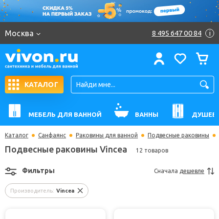
Москва
8 495 647 00 84
i
КАТАЛОГ
МЕБЕЛЬ ДЛЯ ВАННОЙ
ВАННЫ
ДУШЕВ
Каталог
Санфаянс
Раковины для ванной
Подвесные раковины
Подвесные раковины Vincea
12 товаров
Фильтры
Сначала
дешевле
Производитель:
Vincea