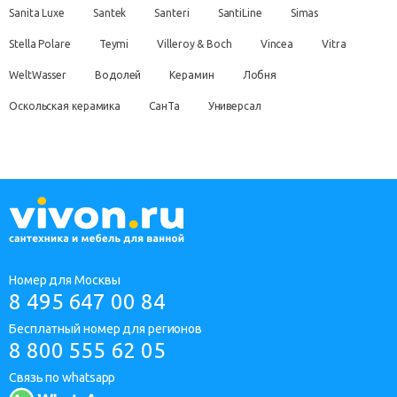
Sanita Luxe
Santek
Santeri
SantiLine
Simas
Stella Polare
Teymi
Villeroy & Boch
Vincea
Vitra
WeltWasser
Водолей
Керамин
Лобня
Оскольская керамика
СанТа
Универсал
Номер для Москвы
8 495 647 00 84
Бесплатный номер для регионов
8 800 555 62 05
Связь по whatsapp