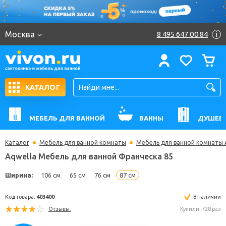
Москва
8 495 647 00 84
i
КАТАЛОГ
МЕБЕЛЬ ДЛЯ ВАННОЙ
ВАННЫ
ДУШЕВ
Каталог
Мебель для ванной комнаты
Мебель для ванной комнаты 
Aqwella Мебель для ванной Франческа 85
Ширина:
106 см
65 см
76 см
87 см
Код товара:
403400
В н