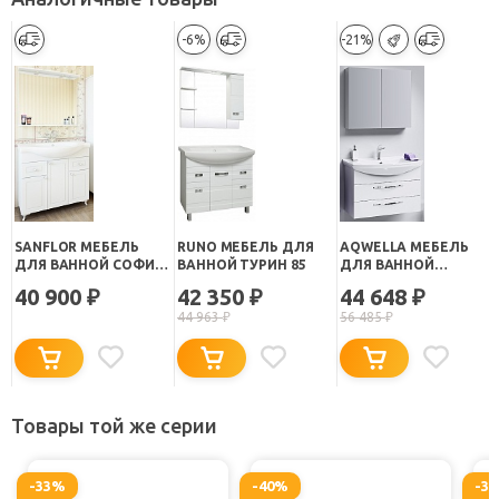
-6%
-21%
SANFLOR МЕБЕЛЬ
RUNO МЕБЕЛЬ ДЛЯ
AQWELLA МЕБЕЛЬ
ДЛЯ ВАННОЙ СОФИ
ВАННОЙ ТУРИН 85
ДЛЯ ВАННОЙ
85
АЛЛЕГРО 85,
40 900
42 350
44 648
₽
₽
₽
ПОДВЕСНАЯ
44 963
₽
56 485
₽
Товары той же серии
-33%
-40%
-3