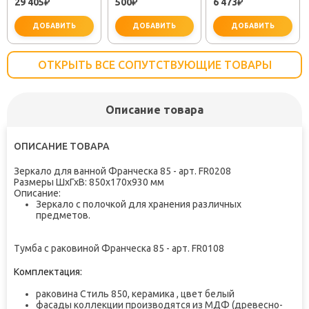
29 405
500
6 473
₽
(30718050)
₽
TOK-SEM-1011
₽
ДОБАВИТЬ
ДОБАВИТЬ
ДОБАВИТЬ
ОТКРЫТЬ ВСЕ СОПУТСТВУЮЩИЕ ТОВАРЫ
Описание товара
важно для установки
не заб
ОПИСАНИЕ ТОВАРА
Зеркало для ванной Франческа 85 - арт. FR0208
Размеры ШхГхВ: 850х170х930 мм
Описание:
Зеркало с полочкой для хранения различных
предметов.
Тумба с раковиной Франческа 85 - арт. FR0108
Комплектация:
раковина Стиль 850, керамика , цвет белый
фасады коллекции производятся из МДФ (древесно-