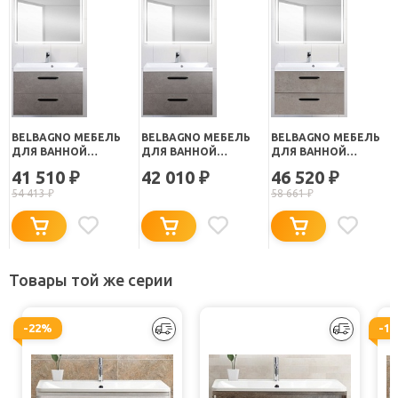
BELBAGNO МЕБЕЛЬ
BELBAGNO МЕБЕЛЬ
BELBAGNO МЕБЕЛЬ
ДЛЯ ВАННОЙ
ДЛЯ ВАННОЙ
ДЛЯ ВАННОЙ
AURORA 800 PIETRA
AURORA 800 PIETRA
AURORA 800
41 510
42 010
46 520
₽
₽
₽
GRIGIO, BTN
GRIGIO, TCH
CEMENTO PALLIDO,
54 413
₽
58 661
₽
BTN
Товары той же серии
-22%
-1