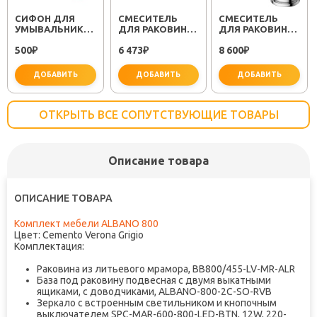
СИФОН ДЛЯ
СМЕСИТЕЛЬ
СМЕСИТЕЛЬ
УМЫВАЛЬНИКА
ДЛЯ РАКОВИНЫ
ДЛЯ РАКОВИНЫ
МИНОР
SEMBOKU ХРОМ
RELAX RELAX-
500
6 473
8 600
(30718050)
₽
TOK-SEM-1011
₽
LS2-01-W0 ХРОМ
₽
ДОБАВИТЬ
ДОБАВИТЬ
ДОБАВИТЬ
ОТКРЫТЬ ВСЕ СОПУТСТВУЮЩИЕ ТОВАРЫ
Описание товара
важно для установки
не забудьте купить
не заб
ОПИСАНИЕ ТОВАРА
Комплект мебели ALBANO 800
Цвет: Cemento Verona Grigio
Комплектация:
Раковина из литьевого мрамора, BB800/455-LV-MR-ALR
База под раковину подвесная с двумя выкатными
ящиками, с доводчиками, ALBANO-800-2C-SO-RVB
Зеркало с встроенным светильником и кнопочным
выключателем SPC-MAR-600-800-LED-BTN, 12W, 220-