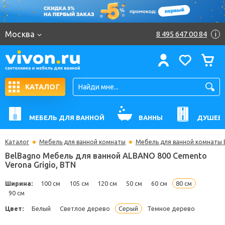
Москва
8 495 647 00 84
i
КАТАЛОГ
МЕБЕЛЬ ДЛЯ ВАННОЙ
ВАННЫ
ДУШЕВ
Каталог
Мебель для ванной комнаты
Мебель для ванной комнаты 
BelBagno Мебель для ванной ALBANO 800 Cement
Verona Grigio, BTN
Ширина:
100 см
105 см
120 см
50 см
60 см
80 см
90 см