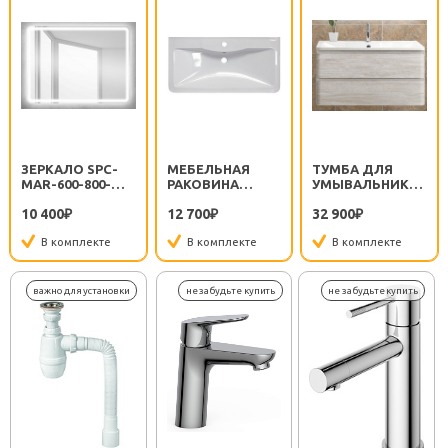
ЗЕРКАЛО SPC-
МЕБЕЛЬНАЯ
ТУМБА ДЛЯ
MAR-600-800-
РАКОВИНА
УМЫВАЛЬНИКА
LED-BTN
BB800/455-LV-
ALBANO 800
10 400
12 700
32 900
₽
MR-ALR
₽
ROVERE
₽
VINTAGE BIANCO
В комплекте
В комплекте
В комплекте