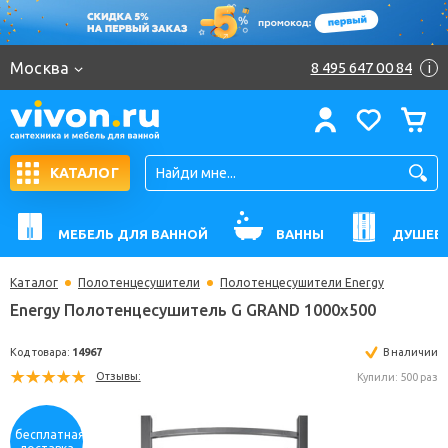
Москва
8 495 647 00 84
i
КАТАЛОГ
МЕБЕЛЬ ДЛЯ ВАННОЙ
ВАННЫ
ДУШЕВ
Каталог
Полотенцесушители
Полотенцесушители Energy
Energy Полотенцесушитель G GRAND 1000x500
Код товара:
14967
В н
Отзывы:
Купили: 
бесплатная