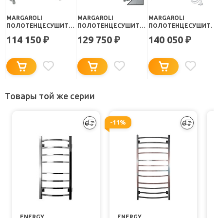
MARGAROLI
MARGAROLI
MARGAROLI
ПОЛОТЕНЦЕСУШИТЕЛЬ
ПОЛОТЕНЦЕСУШИТЕЛЬ
ПОЛОТЕНЦЕСУШИТЕ
SOLE 554-3 ХРОМ
SOLE 542-4
SOLE 552-6 ХРОМ
114 150
129 750
140 050
₽
₽
₽
ШЛИФОВАННЫЙ
ХРОМ
Товары той же серии
-11%
ENERGY
ENERGY