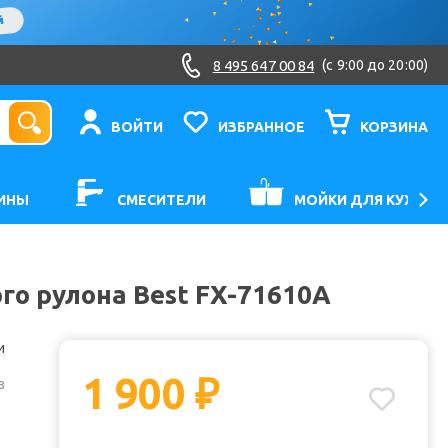
8 495 647 00 84
(c 9:00 до 20:00)
ВОЙТИ
ИЗБРАННОЕ
КОРЗИНА
ИНЫ
СМЕСИТЕЛИ
МОЙКИ ДЛЯ КУХНИ
го рулона Best FX-71610A
и
1 900
₽
з