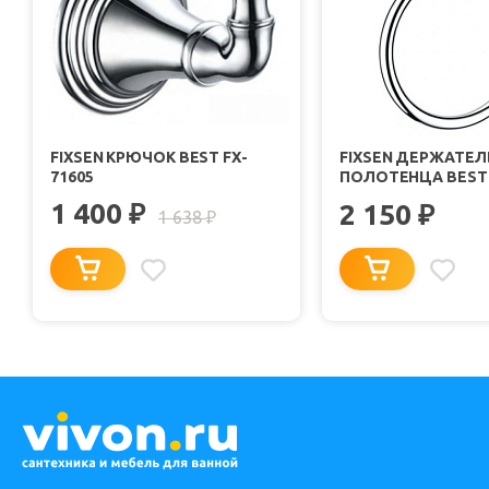
FIXSEN КРЮЧОК BEST FX-
FIXSEN ДЕРЖАТЕЛ
71605
ПОЛОТЕНЦА BEST 
1 400
₽
2 150
₽
1 638
₽