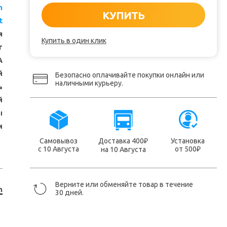
n
КУПИТЬ
t
я
Купить в один клик
т
A
й
Безопасно оплачивайте покупки онлайн или
наличными курьеру.
ь
й
ы
м
Самовывоз
Доставка 400
Установка
₽
с 10 Августа
от 500
на 10 Августа
₽
Верните или обменяйте товар в течение
n
30 дней.