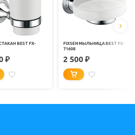
 СТАКАН BEST FX-
FIXSEN МЫЛЬНИЦА BEST FX-
71608
50
2 500
₽
₽