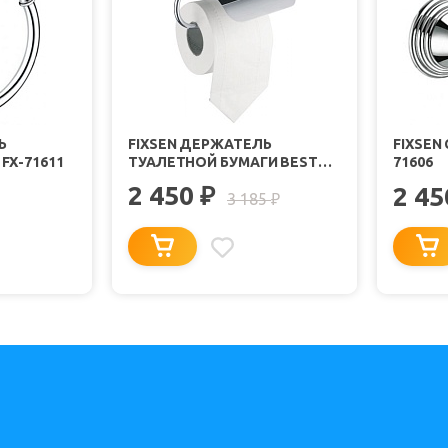
Ь
FIXSEN ДЕРЖАТЕЛЬ
FIXSEN
FX-71611
ТУАЛЕТНОЙ БУМАГИ BEST
71606
FX-71610
2 450
₽
2 4
3 185
₽