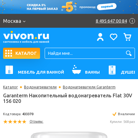
Москва
8 495 647 00 84
i
КАТАЛОГ
МЕБЕЛЬ ДЛЯ ВАННОЙ
ВАННЫ
ДУШЕВ
Каталог
Водонагреватели
Водонагреватели Garanterm
Garanterm Накопительный водонагреватель Flat 
156 020
Код товара:
433370
В н
Отзывы:
Купили: 