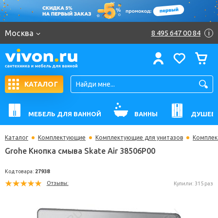
Москва
8 495 647 00 84
i
КАТАЛОГ
МЕБЕЛЬ ДЛЯ ВАННОЙ
ВАННЫ
ДУШЕВ
Каталог
Комплектующие
Комплектующие для унитазов
Комплек
Grohe Кнопка смыва Skate Air 38506P00
Код товара:
27938
Отзывы:
Купили: 