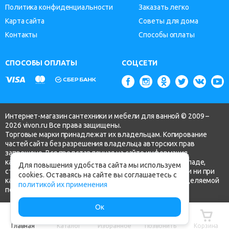
Политика конфиденциальности
Заказать легко
Карта сайта
Советы для дома
Контакты
Способы оплаты
СПОСОБЫ ОПЛАТЫ
СОЦСЕТИ
Интернет-магазин сантехники и мебели для ванной © 2009 –
2026 vivon.ru Все права защищены.
Торговые марки принадлежат их владельцам. Копирование
частей сайта без разрешения владельца авторских прав
запрещено. Вся представленная на сайте информация,
касающаяся технических характеристик, наличия на складе,
Для повышения удобства сайта мы используем
стоимости товаров, носит информационный характер и ни при
cookies. Оставаясь на сайте вы соглашаетесь с
каких условиях не является публичной офертой, определяемой
политикой их применения
положениями ч.2 ст. 437 Гражданского кодекса РФ.
Ок
Главная
Каталог
Избранное
Позвонить
Корзина