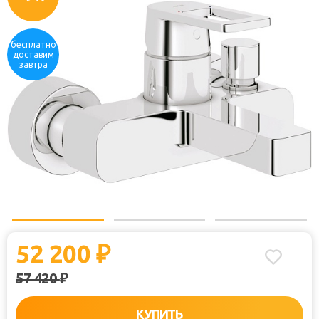
бесплатно
доставим
завтра
52 200
₽
57 420
₽
КУПИТЬ