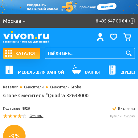
Москва
8 495 647 00 84
i
КАТАЛОГ
МЕБЕЛЬ ДЛЯ ВАННОЙ
ВАННЫ
ДУШЕВ
Каталог
Смесители
Смесители Grohe
Grohe Смеситель "Quadra 32638000"
Код товара:
8926
В н
Отзывы:
Купили: 
-9%