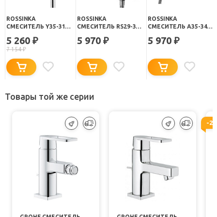
ROSSINKA
ROSSINKA
ROSSINKA
СМЕСИТЕЛЬ Y35-31
СМЕСИТЕЛЬ RS29-31
СМЕСИТЕЛЬ A35-34
ДЛЯ ВАННЫ С
ДЛЯ ВАННЫ С
УНИВЕРСАЛЬНЫЙ
5 260
5 970
5 970
₽
₽
₽
ДУШЕМ
ДУШЕМ
7 154
₽
Товары той же серии
-2
GROHE СМЕСИТЕЛЬ
GROHE СМЕСИТЕЛЬ