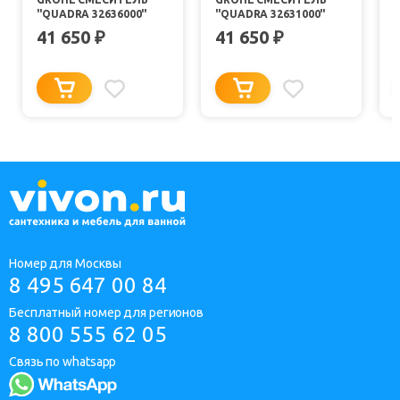
"QUADRA 32636000"
"QUADRA 32631000"
41 650
41 650
₽
₽
Номер для Москвы
8 495 647 00 84
Бесплатный номер для регионов
8 800 555 62 05
Связь по whatsapp