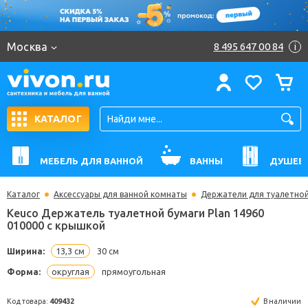
Москва
8 495 647 00 84
i
КАТАЛОГ
МЕБЕЛЬ ДЛЯ ВАННОЙ
ВАННЫ
ДУШЕВ
Каталог
Аксессуары для ванной комнаты
Держатели для туалетной
Keuco Держатель туалетной бумаги Plan 14960
010000 с крышкой
Ширина:
13,3 см
30 см
Форма:
округлая
прямоугольная