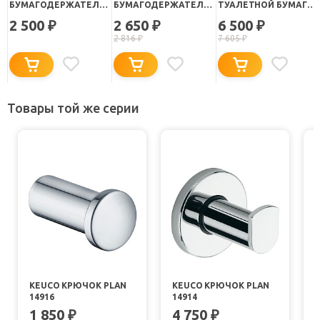
БУМАГОДЕРЖАТЕЛЬ
БУМАГОДЕРЖАТЕЛЬ
ТУАЛЕТНОЙ БУМАГИ
MIRRO MIRMBC0I43 С
LEAF LEASBC0I43 С
"A-XES 4897105"
2 500
2 650
6 500
₽
₽
₽
КРЫШКОЙ
КРЫШКОЙ
2 816
₽
7 605
₽
Товары той же серии
KEUCO КРЮЧОК PLAN
KEUCO КРЮЧОК PLAN
14916
14914
1 850
4 750
₽
₽