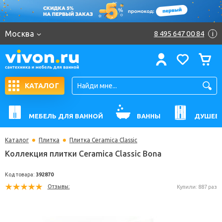
Москва
8 495 647 00 84
i
КАТАЛОГ
МЕБЕЛЬ ДЛЯ ВАННОЙ
ВАННЫ
ДУШЕВ
Каталог
Плитка
Плитка Ceramica Classic
Коллекция плитки Ceramica Classic Bona
Код товара:
392870
Отзывы:
Купили: 