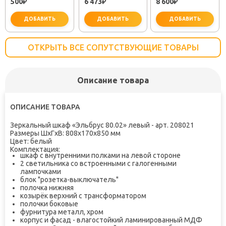
500
6 473
8 600
(30718050)
₽
TOK-SEM-1011
₽
LS2-01-W0 ХРОМ
₽
ДОБАВИТЬ
ДОБАВИТЬ
ДОБАВИТЬ
ОТКРЫТЬ ВСЕ СОПУТСТВУЮЩИЕ ТОВАРЫ
Описание товара
важно для установки
не забудьте купить
не заб
ОПИСАНИЕ ТОВАРА
Зеркальный шкаф «Эльбрус 80.02» левый - арт. 208021
Размеры
ШxГxВ
:
808х170х850 мм
Цвет:
белый
Комплектация:
шкаф с внутренними полками на левой стороне
2 светильника со встроенными с галогенными
лампочками
блок "розетка-выключатель"
полочка нижняя
козырёк верхний с трансформатором
полочки боковые
фурнитура металл, хром
корпус и фасад - влагостойкий ламинированный МДФ