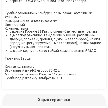
зеркало - 3 мм. с амальгамой на основе серебра
Тумба с раковиной «Эльбрус 82.10» левая - арт. 108201,
WH110225
Размеры
ШхГхВ
:
840х510х830 мм
Цвет:
белый
Комплектация:
раковина Коралл 82 Крыло слева (Сантек), цвет белый
тумба под раковину: 3 выдвижных ящика, распашные
дверцы, полка внутренняя, ручки - металл (хром), ножки
передние (регулируемые) - металл (хром), ножки задние
(регулируемые) - пластик
фасад и корпус - влагостойкий ламинированный МДФ
Гарантия:
2 года
Состав комплекта :
Зеркальный шкаф Эльбрус 80.02 L
Мебельная раковина Коралл 82 крыло слева
Тумба под раковину Эльбрус 82.10 L
Характеристики