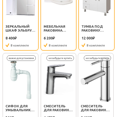
ЗЕРКАЛЬНЫЙ
МЕБЕЛЬНАЯ
ТУМБА ПОД
ШКАФ ЭЛЬБРУС
РАКОВИНА
РАКОВИНУ
80.02 L
КОРАЛЛ 82
ЭЛЬБРУС 82.10 L
8 400
6 200
12 000
₽
КРЫЛО СЛЕВА
₽
₽
В комплекте
В комплекте
В комплекте
СИФОН ДЛЯ
СМЕСИТЕЛЬ
СМЕСИТЕЛЬ
УМЫВАЛЬНИКА
ДЛЯ РАКОВИНЫ
ДЛЯ РАКОВИНЫ
МИНОР
SEMBOKU ХРОМ
RELAX RELAX-