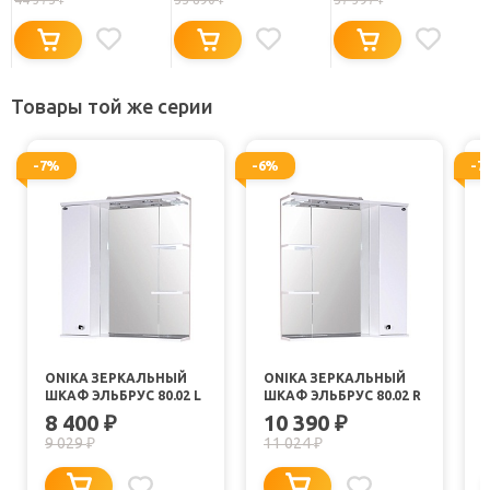
Товары той же серии
-7%
-6%
-7
ONIKA ЗЕРКАЛЬНЫЙ
ONIKA ЗЕРКАЛЬНЫЙ
ШКАФ ЭЛЬБРУС 80.02 L
ШКАФ ЭЛЬБРУС 80.02 R
8 400
10 390
₽
₽
9 029
11 024
₽
₽