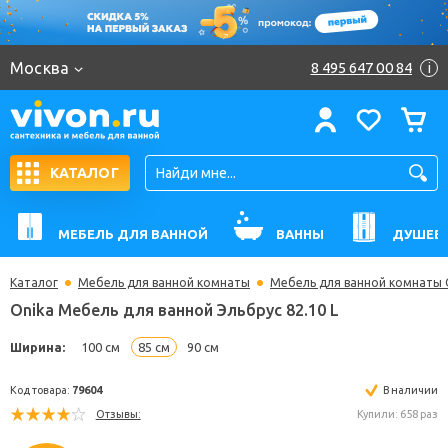
Москва
8 495 647 00 84
i
КАТАЛОГ
МЕБЕЛЬ ДЛЯ ВАННОЙ
ВАННЫ
ДУШЕВ
Каталог
Мебель для ванной комнаты
Мебель для ванной комнаты 
Onika Мебель для ванной Эльбрус 82.10 L
Ширина:
100 см
85 см
90 см
Код товара:
79604
В н