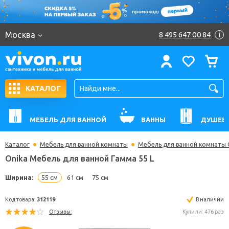
Москва
8 495 647 00 84
i
КАТАЛОГ
МЕБЕЛЬ ДЛЯ ВАННОЙ
ВАННЫ
ДУШЕВ
Каталог
Мебель для ванной комнаты
Мебель для ванной комнаты 
Onika Мебель для ванной Гамма 55 L
Ширина:
55 см
61 см
75 см
Код товара:
312119
В н