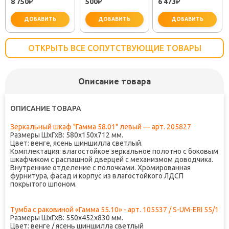
8 750
500
6 473
₽
(30718050)
₽
TOK-SEM-1011
₽
ДОБАВИТЬ
ДОБАВИТЬ
ДОБАВИТЬ
ОТКРЫТЬ ВСЕ СОПУТСТВУЮЩИЕ ТОВАРЫ
Описание товара
важно для установки
не заб
ОПИСАНИЕ ТОВАРА
Зеркальный шкаф "Гамма 58.01" левый — арт. 205827
Размеры ШxГхВ: 580x150x712 мм.
Цвет: венге, ясень шиншилла светлый.
Комплектация: влагостойкое зеркальное полотно с боковым
шкафчиком с распашной дверцей с механизмом доводчика.
Внутренние отделение с полочками. Хромированная
фурнитура, фасад и корпус из влагостойкого ЛДСП
покрытого шпоном.
Тумба с раковиной «Гамма 55.10» - арт. 105537 / S-UM-ERI 55/1
Размеры ШхГхВ: 550х452х830 мм.
Цвет: венге / ясень шиншилла светлый