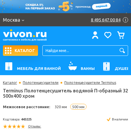
Москва
8 495 647 00 84
i
КАТАЛОГ
МЕБЕЛЬ ДЛЯ ВАННОЙ
ВАННЫ
ДУШЕВ
Каталог
Полотенцесушители
Полотенцесушители Terminus
Terminus Полотенцесушитель водяной П-образны
500x400 хром
Межосевое расстояние:
320 мм
500 мм