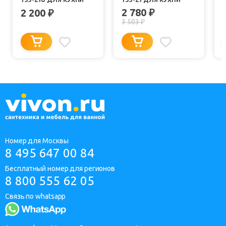
2 780
2 200
₽
₽
3 503
₽
Номер для Москвы
8 495 647 00 84
Бесплатный номер для регионов
8 800 555 62 05
Связь по whatsapp