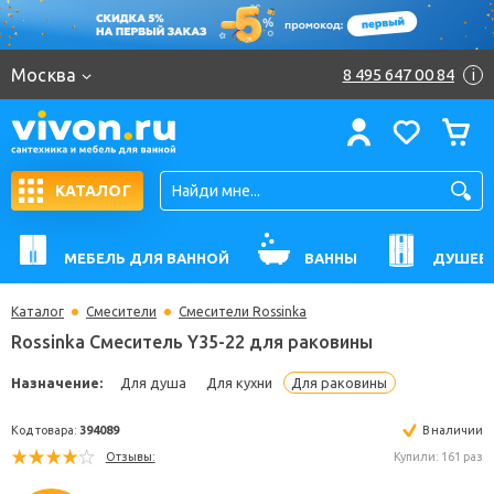
Москва
8 495 647 00 84
i
КАТАЛОГ
МЕБЕЛЬ ДЛЯ ВАННОЙ
ВАННЫ
ДУШЕВ
Каталог
Смесители
Смесители Rossinka
Rossinka Смеситель Y35-22 для раковины
Назначение:
Для душа
Для кухни
Для раковины
Код товара:
394089
В н