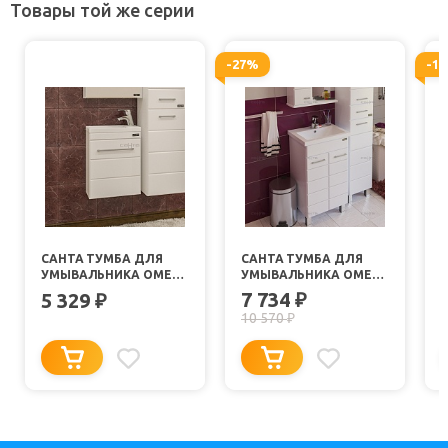
Товары той же серии
-27%
-1
САНТА ТУМБА ДЛЯ
САНТА ТУМБА ДЛЯ
УМЫВАЛЬНИКА ОМЕГА
УМЫВАЛЬНИКА ОМЕГА
40 COMO ПОДВЕСНАЯ
50 НАПОЛЬНАЯ
7 734
5 329
₽
₽
10 570
₽