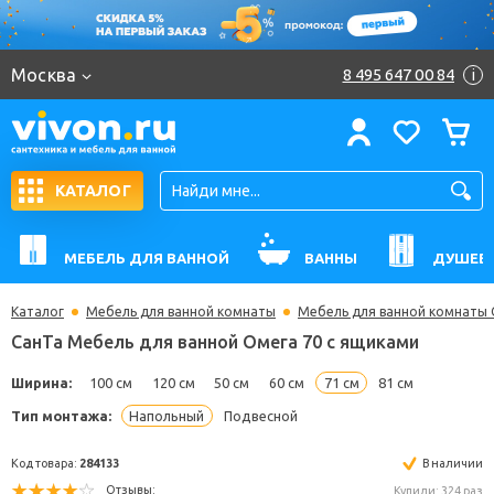
Москва
8 495 647 00 84
i
КАТАЛОГ
МЕБЕЛЬ ДЛЯ ВАННОЙ
ВАННЫ
ДУШЕВ
Каталог
Мебель для ванной комнаты
Мебель для ванной комнаты 
СанТа Мебель для ванной Омега 70 с ящиками
Ширина:
100 см
120 см
50 см
60 см
71 см
81 см
Тип монтажа:
Напольный
Подвесной