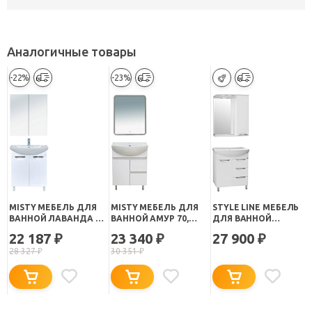
Аналогичные товары
-22%
-23%
MISTY МЕБЕЛЬ ДЛЯ
MISTY МЕБЕЛЬ ДЛЯ
STYLE LINE МЕБЕЛЬ
ВАННОЙ ЛАВАНДА 70
ВАННОЙ АМУР 70,
ДЛЯ ВАННОЙ
ПРЯМАЯ
ЯЩИКИ
ЖАСМИН 70
22 187
23 340
27 900
₽
₽
₽
28 327
₽
30 351
₽