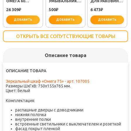
ОМЕГА 60
УМЫВАЛЬНИКА
ДЛЯ РАКОВИНЫ
НАПОЛЬНАЯ
МИНОР
SEMBOKU ХРОМ
26 309
500
6 473
₽
(30718050)
₽
TOK-SEM-1011
₽
ДОБАВИТЬ
ДОБАВИТЬ
ДОБАВИТЬ
ОТКРЫТЬ ВСЕ СОПУТСТВУЮЩИЕ ТОВАРЫ
Описание товара
важно для установки
не заб
ОПИСАНИЕ ТОВАРА
Зеркальный шкаф «Омега 75» - арт. 107005
Размеры ШxГxВ: 750x155x765 мм.
Цвет: белый
Комплектация:
распашные дверцы с доводчиками
нижняя полочка
внутренние полки
встроенные светильники с выключателем и розеткой
фасад покрыт пленкой