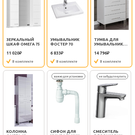
ЗЕРКАЛЬНЫЙ
УМЫВАЛЬНИК
ТУМБА ДЛЯ
ШКАФ ОМЕГА 75
ФОСТЕР 70
УМЫВАЛЬНИКА
ОМЕГА 70 С
11 020
6 833
14 796
₽
₽
ЯЩИКАМИ
₽
В комплекте
В комплекте
В комплекте
КОЛОННА
СИФОН ДЛЯ
СМЕСИТЕЛЬ