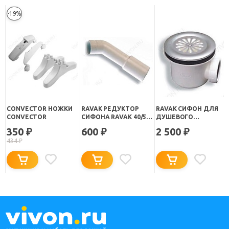
-19%
CONVECTOR НОЖКИ
RAVAK РЕДУКТОР
RAVAK СИФОН ДЛЯ
CONVECTOR
СИФОНА RAVAK 40/50
ДУШЕВОГО
ММ (X01304)
ПОДДОНА RAVAK
350
600
2 500
₽
₽
₽
BASIC 90 (X01308)
434
₽