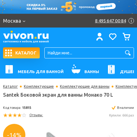
Москва
8 495 647 00 84
i
КАТАЛОГ
МЕБЕЛЬ ДЛЯ ВАННОЙ
ВАННЫ
ДУШЕВ
Каталог
Комплектующие
Комплектующие для ванны
Комплектую
Santek Боковой экран для ванны Монако 70 L
Код товара:
15815
В н
Отзывы:
Купили: 
-14%