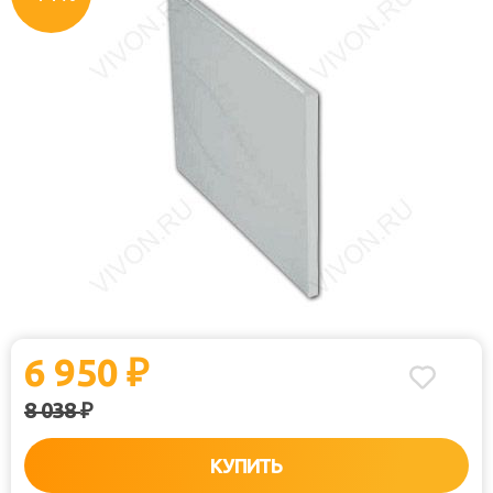
6 950
₽
8 038
₽
КУПИТЬ