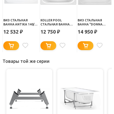
ВИЗ СТАЛЬНАЯ
KOLLER POOL
ВИЗ СТАЛЬНАЯ
ВАННА ANTIKA 140/70
СТАЛЬНАЯ ВАННА
ВАННА "DONNA
С ОПОРНОЙ
140Х70E
VANNA 140" БЕЛАЯ
12 532
12 750
14 950
₽
₽
₽
ПОДСТАВКОЙ БЕЛАЯ
ОРХИДЕЯ
ОРХИДЕЯ С РАНТОМ
Товары той же серии