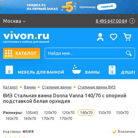
Москва
8 495 647 00 84
i
КАТАЛОГ
МЕБЕЛЬ ДЛЯ ВАННОЙ
ВАННЫ
ДУШЕВ
Каталог
Ванны
Стальные ванны
Стальные ванны ВИЗ
ВИЗ Стальная ванна Donna Vanna 140/70 с опорно
подставкой белая орхидея
Размеры:
105x65
120x70
120x70
140x70
150x70
150
160x70
160x70
170x70
170x70