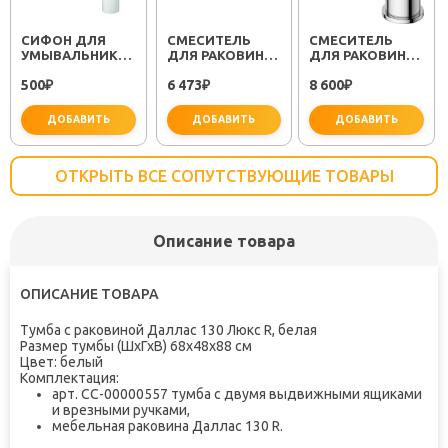
СИФОН ДЛЯ
СМЕСИТЕЛЬ
СМЕСИТЕЛЬ
УМЫВАЛЬНИКА
ДЛЯ РАКОВИНЫ
ДЛЯ РАКОВИНЫ
МИНОР
SEMBOKU ХРОМ
RELAX RELAX-
500
6 473
8 600
(30718050)
₽
TOK-SEM-1011
₽
LS2-01-W0 ХРОМ
₽
ДОБАВИТЬ
ДОБАВИТЬ
ДОБАВИТЬ
ОТКРЫТЬ ВСЕ СОПУТСТВУЮЩИЕ ТОВАРЫ
Описание товара
важно для установки
не забудьте купить
не заб
ОПИСАНИЕ ТОВАРА
Тумба с раковиной Даллас 130 Люкс R, белая
Размер тумбы (ШхГхВ) 68х48х88 см
Цвет: белый
Комплектация:
арт. СС-00000557 тумба с двумя выдвижными ящиками
и врезными ручками,
мебельная раковина Даллас 130 R.