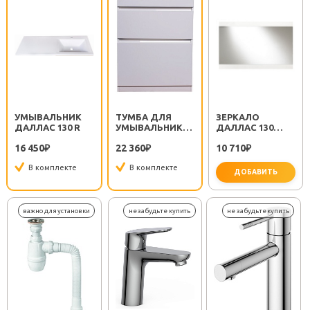
УМЫВАЛЬНИК
ТУМБА ДЛЯ
ЗЕРКАЛО
ДАЛЛАС 130 R
УМЫВАЛЬНИКА
ДАЛЛАС 130
ДАЛЛАС 130
ЛЮКС БЕЛОЕ
16 450
22 360
10 710
₽
ЛЮКС, БЕЛАЯ
₽
₽
В комплекте
В комплекте
ДОБАВИТЬ