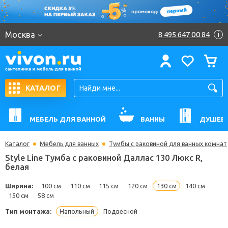
Москва
8 495 647 00 84
i
КАТАЛОГ
МЕБЕЛЬ ДЛЯ ВАННОЙ
ВАННЫ
ДУШЕВ
Каталог
Мебель для ванных
Тумбы с раковиной для ванных комнат
Style Line Тумба с раковиной Даллас 130 Люкс R,
белая
Ширина:
100 см
110 см
115 см
120 см
130 см
140 с
150 см
58 см