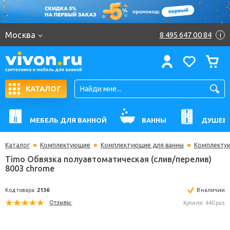
Москва
8 495 647 00 84
i
КАТАЛОГ
МЕБЕЛЬ ДЛЯ ВАННОЙ
ВАННЫ
ДУШЕВ
Каталог
Комплектующие
Комплектующие для ванны
Комплектую
Timo Обвязка полуавтоматическая (слив/перели
8003 chrome
Код товара:
2136
В н
Отзывы:
Купили: 