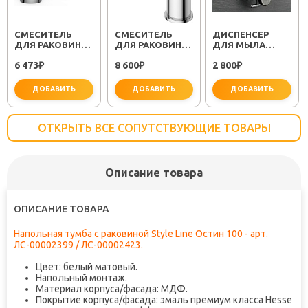
СМЕСИТЕЛЬ
СМЕСИТЕЛЬ
ДИСПЕНСЕР
ДЛЯ РАКОВИНЫ
ДЛЯ РАКОВИНЫ
ДЛЯ МЫЛА
SEMBOKU ХРОМ
RELAX RELAX-
HOTEL FX-
6 473
8 600
2 800
TOK-SEM-1011
₽
LS2-01-W0 ХРОМ
₽
31012A
₽
ДОБАВИТЬ
ДОБАВИТЬ
ДОБАВИТЬ
ОТКРЫТЬ ВСЕ СОПУТСТВУЮЩИЕ ТОВАРЫ
Описание товара
не забудьте купить
не забудьте купить
не заб
ОПИСАНИЕ ТОВАРА
Напольная тумба с раковиной Style Line Остин 100 - арт.
ЛС-00002399 / ЛС-00002423.
Цвет: белый матовый.
Напольный монтаж.
Материал корпуса/фасада: МДФ.
Покрытие корпуса/фасада: эмаль премиум класса Hesse