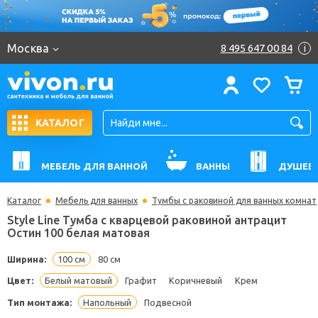
Москва
8 495 647 00 84
i
КАТАЛОГ
МЕБЕЛЬ ДЛЯ ВАННОЙ
ВАННЫ
ДУШЕВ
Каталог
Мебель для ванных
Тумбы с раковиной для ванных комнат
Style Line Тумба с кварцевой раковиной антраци
Остин 100 белая матовая
Ширина:
100 см
80 см
Цвет:
Белый матовый
Графит
Коричневый
Крем