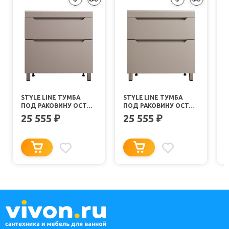
STYLE LINE ТУМБА
STYLE LINE ТУМБА
ПОД РАКОВИНУ ОСТИН
ПОД РАКОВИНУ ОСТИН
80 ТАУП ТЕМНЫЙ
80 КРЕМ
25 555
25 555
₽
₽