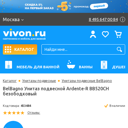
Москва
8 495 647 00 84
i
КАТАЛОГ
МЕБЕЛЬ ДЛЯ ВАННОЙ
ВАННЫ
ДУШЕВ
Каталог
Унитазы подвесные
Унитазы подвесные BelBagno
BelBagno Унитаз подвесной Ardente-R BB520CH
безободковый
Код товара:
453484
В н
Отзывы: