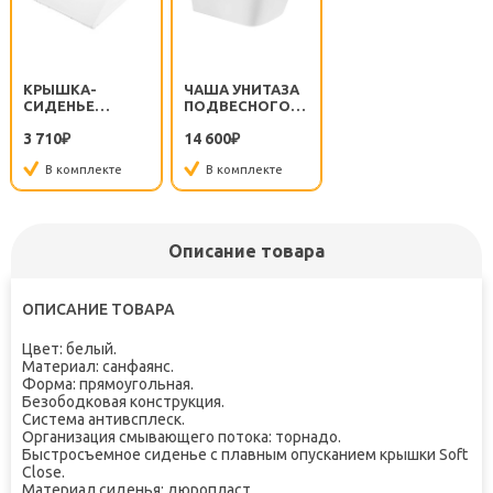
КРЫШКА-
ЧАША УНИТАЗА
СИДЕНЬЕ
ПОДВЕСНОГО
ARDENTE-R
ARDENTE-R
3 710
14 600
BB2322SC С
₽
BB520CHR БЕЗ
₽
МЕТАЛЛИЧЕСКИМ
СИДЕНЬЯ
В комплекте
В комплекте
КРЕПЛЕНИЕМ
Описание товара
ОПИСАНИЕ ТОВАРА
Цвет: белый.
Материал: санфаянс.
Форма: прямоугольная.
Безободковая конструкция.
Система антивсплеск.
Организация смывающего потока: торнадо.
Быстросъемное сиденье с плавным опусканием крышки Soft
Close.
Материал сиденья: дюропласт.