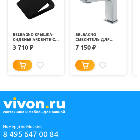
BELBAGNO КРЫШКА-
BELBAGNO
СИДЕНЬЕ ARDENTE-С
СМЕСИТЕЛЬ ДЛЯ
BB3202SC-MB С
РАКОВИНЫ ARDENTE
3 710
7 150
₽
₽
МЕТАЛЛИЧЕСКИМ
ARDENTE-LVM-CRM-W0
КРЕПЛЕНИЕМ
ХРОМ
Номер для Москвы
8 495 647 00 84