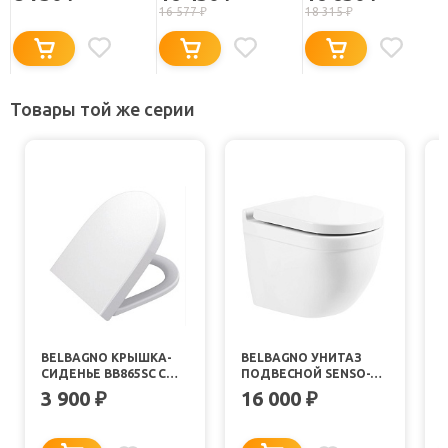
16 577
₽
18 315
₽
Товары той же серии
BELBAGNO КРЫШКА-
BELBAGNO УНИТАЗ
СИДЕНЬЕ BB865SC С
ПОДВЕСНОЙ SENSO-R
МИКРОЛИФТОМ
BB017CHR/BB865SC
3 900
16 000
₽
₽
БЕЗОБОДКОВЫЙ