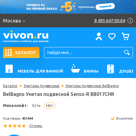
Москва
8 495 647 00 84
i
КАТАЛОГ
МЕБЕЛЬ ДЛЯ ВАННОЙ
ВАННЫ
ДУШЕВ
Каталог
Унитазы подвесные
Унитазы подвесные BelBagno
BelBagno Унитаз подвесной Senso-R BB017CHR
Микролифт:
Есть
Нет
Код товара:
453444
В н