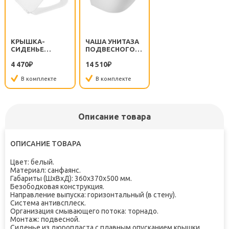
КРЫШКА-
ЧАША УНИТАЗА
СИДЕНЬЕ
ПОДВЕСНОГО
BB2111SC С
SFERA-TOR
4 470
14 510
МИКРОЛИФТОМ
₽
BB046CH-TOR
₽
БЕЗОБОДКОВОГО
В комплекте
В комплекте
БЕЗ СИДЕНЬЯ
Описание товара
ОПИСАНИЕ ТОВАРА
Цвет: белый.
Материал: санфаянс.
Габариты (ШхВхД): 360х370х500 мм.
Безободковая конструкция.
Направление выпуска: горизонтальный (в стену).
Система антивсплеск.
Организация смывающего потока: торнадо.
Монтаж: подвесной.
Сиденье из дюропласта с плавным опусканием крышки