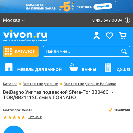
Москва
8 495 647 00 84
i
КАТАЛОГ
МЕБЕЛЬ ДЛЯ ВАННОЙ
ВАННЫ
ДУШЕВ
Каталог
Унитазы подвесные
Унитазы подвесные BelBagno
BelBagno Унитаз подвесной Sfera-Tor BB046CH-
TOR/BB2111SC смыв TORNADO
Код товара:
453516
В н
Отзывы: