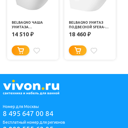
BELBAGNO ЧАША
BELBAGNO УНИТАЗ
УНИТАЗА
ПОДВЕСНОЙ SFERA-
ПОДВЕСНОГО SFERA-
TOR BB046CH-
14 510
18 460
₽
₽
TOR BB046CH-TOR
TOR/BB105SC СМЫВ
БЕЗОБОДКОВОГО БЕЗ
TORNADO
СИДЕНЬЯ
Номер для Москвы
8 495 647 00 84
Бесплатный номер для регионов