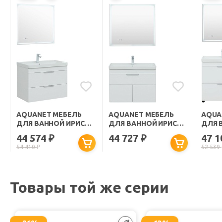
AQUANET МЕБЕЛЬ
AQUANET МЕБЕЛЬ
AQUA
ДЛЯ ВАННОЙ ИРИС
ДЛЯ ВАННОЙ ИРИС
ДЛЯ 
NEW 80 2 ЯЩИКА
NEW 80 ПОДВЕСНАЯ
NEW 8
44 574
44 727
47 
₽
₽
ПОДВЕСНАЯ БЕЛАЯ
БЕЛАЯ ГЛЯНЦЕВАЯ
ГЛЯН
54 410
₽
52 539
ГЛЯНЦЕВАЯ
Товары той же серии