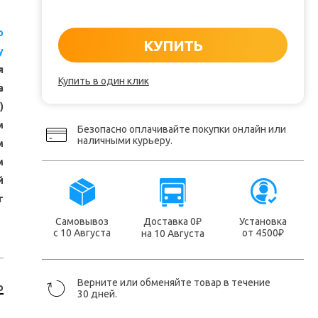
o
КУПИТЬ
y
я
Купить в один клик
а
)
м
Безопасно оплачивайте покупки онлайн или
наличными курьеру.
м
м
й
т
Самовывоз
Доставка 0
Установка
₽
с 10 Августа
от 4500
на 10 Августа
₽
Верните или обменяйте товар в течение
o
30 дней.