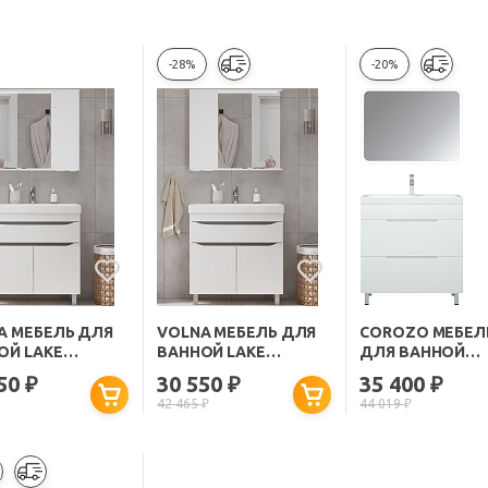
-28%
-20%
A МЕБЕЛЬ ДЛЯ
VOLNA МЕБЕЛЬ ДЛЯ
COROZO МЕБЕЛ
ОЙ LAKE
ВАННОЙ LAKE
ДЛЯ ВАННОЙ
.1Y R БЕЛАЯ
80.2D.1Y L БЕЛАЯ
МАДИСОН 80 Z2
550
30 550
35 400
₽
₽
₽
ФОСТЕР БЕЛАЯ
42 465
₽
44 019
₽