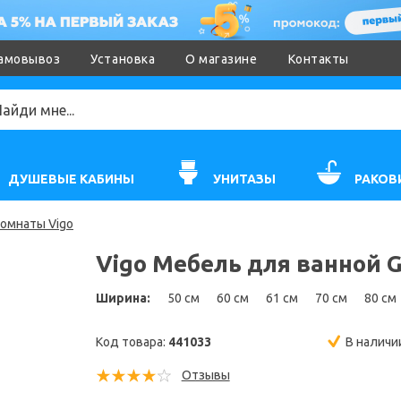
амовывоз
Установка
О магазине
Контакты
ДУШЕВЫЕ КАБИНЫ
УНИТАЗЫ
РАКОВ
омнаты Vigo
Vigo Мебель для ванной G
Ширина:
50 см
60 см
61 см
70 см
80 см
Код товара:
441033
В наличи
Отзывы