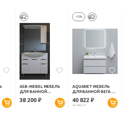
-15%
Ь
ASB-MEBEL МЕБЕЛЬ
AQUANET МЕБЕЛЬ
ДЛЯ ВАННОЙ
ДЛЯ ВАННОЙ ВЕГА 80
МЕССИНА 80
ПОДВЕСНАЯ БЕЛАЯ
38 200
40 822
₽
₽
ГЛЯНЦЕВАЯ
47 961
₽