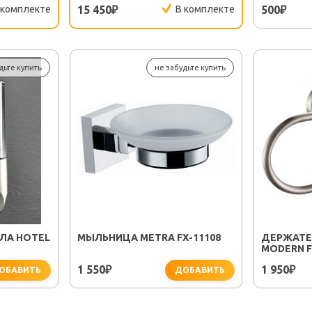
 комплекте
15 450
В комплекте
500
₽
₽
дьте купить
не забудьте купить
ЛА HOTEL
МЫЛЬНИЦА METRA FX-11108
ДЕРЖАТЕ
MODERN F
1 550
1 950
₽
₽
ОБАВИТЬ
ДОБАВИТЬ