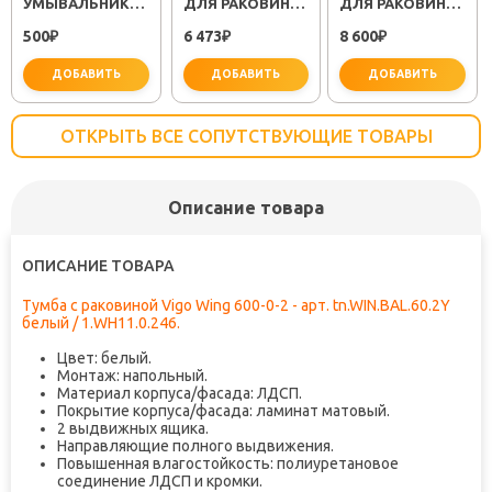
УМЫВАЛЬНИКА
ДЛЯ РАКОВИНЫ
ДЛЯ РАКОВИНЫ
МИНОР
SEMBOKU ХРОМ
RELAX RELAX-
500
6 473
8 600
(30718050)
₽
TOK-SEM-1011
₽
LS2-01-W0 ХРОМ
₽
ДОБАВИТЬ
ДОБАВИТЬ
ДОБАВИТЬ
ОТКРЫТЬ ВСЕ СОПУТСТВУЮЩИЕ ТОВАРЫ
Описание товара
важно для установки
не забудьте купить
не заб
ОПИСАНИЕ ТОВАРА
Тумба с раковиной Vigo Wing 600-0-2 - арт. tn.WIN.BAL.60.2Y
белый / 1.WH11.0.246.
Цвет: белый.
Монтаж: напольный.
Материал корпуса/фасада: ЛДСП.
Покрытие корпуса/фасада: ламинат матовый.
2 выдвижных ящика.
Направляющие полного выдвижения.
Повышенная влагостойкость: полиуретановое
соединение ЛДСП и кромки.