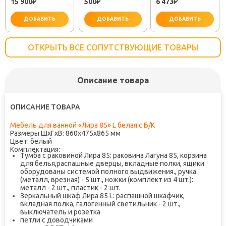
15 900
500
6 473
₽
(30718050)
₽
TOK-SEM-1011
₽
ДОБАВИТЬ
ДОБАВИТЬ
ДОБАВИТЬ
ОТКРЫТЬ ВСЕ СОПУТСТВУЮЩИЕ ТОВАРЫ
Описание товара
важно для установки
не заб
ОПИСАНИЕ ТОВАРА
Мебель для ванной «Лира 85» L белая с Б/К
Размеры ШxГxВ: 860х475х865 мм
Цвет: белый
Комплектация:
Тумба с раковиной Лира 85: раковина Лагуна 85, корзина
для белья,распашные дверцы, вкладные полки, ящики
оборудованы системой полного выдвижения., ручка
(металл, врезная) - 5 шт., ножки (комплект из 4 шт.):
металл - 2 шт., пластик - 2 шт.
Зеркальный шкаф Лира 85 L: распашной шкафчик,
вкладная полка, галогенный светильник - 2 шт.,
выключатель и розетка
петли с доводчиками