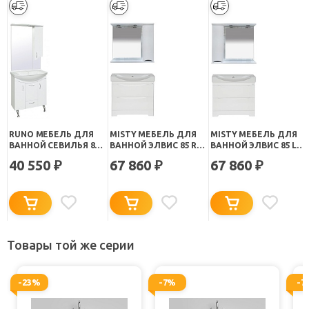
RUNO МЕБЕЛЬ ДЛЯ
MISTY МЕБЕЛЬ ДЛЯ
MISTY МЕБЕЛЬ ДЛЯ
ВАННОЙ СЕВИЛЬЯ 85
ВАННОЙ ЭЛВИС 85 R
ВАННОЙ ЭЛВИС 85 L
R
НАПОЛЬНАЯ БЕЛАЯ
НАПОЛЬНАЯ БЕЛАЯ
40 550
67 860
67 860
₽
₽
₽
Товары той же серии
-23%
-7%
-7