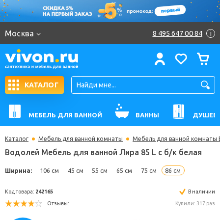
Москва
8 495 647 00 84
i
КАТАЛОГ
МЕБЕЛЬ ДЛЯ ВАННОЙ
ВАННЫ
ДУШЕВ
Каталог
Мебель для ванной комнаты
Мебель для ванной комнаты
Водолей Мебель для ванной Лира 85 L с б/к бела
Ширина:
106 см
45 см
55 см
65 см
75 см
86 см
Код товара:
242165
В н