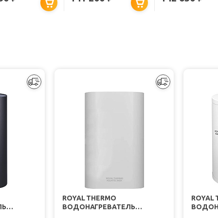
ION ER 200 V
COMBI INOX IRP 200 V
200 STAB 570 T
(COMBI)
VS EU
ROYAL THERMO
ROYAL
ЛЬ
ВОДОНАГРЕВАТЕЛЬ
ВОДОН
AQUATEC
НАКОПИТЕЛЬНЫЙ AQUATEC
НАКОП