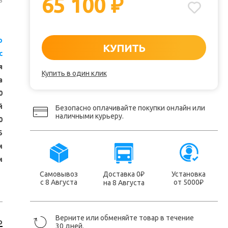
65 100
₽
з
o
КУПИТЬ
c
я
Купить в один клик
а
0
й
Безопасно оплачивайте покупки онлайн или
наличными курьеру.
0
5
м
м
Самовывоз
Доставка 0
Установка
₽
с 8 Августа
от 5000
на 8 Августа
₽
Верните или обменяйте товар в течение
o
30 дней.