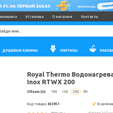
амовывоз
Установка
О магазине
Контакты
ДУШЕВЫЕ КАБИНЫ
УНИТАЗЫ
РАКОВ
Royal Thermo Водонагрев
Inox RTWX 200
Объем (л):
100
150
200
80
Код товара:
453951
В наличи