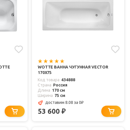
OTTE
WOTTE ВАННА ЧУГУННАЯ VECTOR
170Х75
Код товара
434888
Страна
Россия
Длина
170 см
Ширина
75 см
доставим 8.08
за 0
₽
53 600
₽