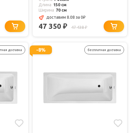
Длина
150 см
Ширина
70 см
доставим 8.08
за 0
₽
47 350
₽
47 438
₽
-8%
тная доставка
бесплатная доставка