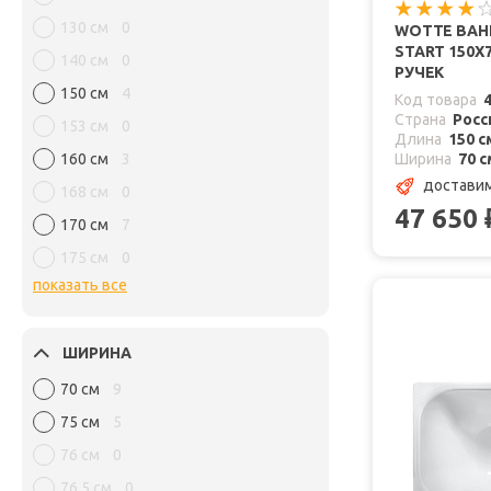
130 см
0
WOTTE ВАН
START 150Х
140 см
0
РУЧЕК
150 см
4
Код товара
Страна
Росс
153 см
0
Длина
150 с
160 см
3
Ширина
70 с
доставим
168 см
0
47 650
170 см
7
175 см
0
показать все
ШИРИНА
70 см
9
75 см
5
76 см
0
76,5 см
0