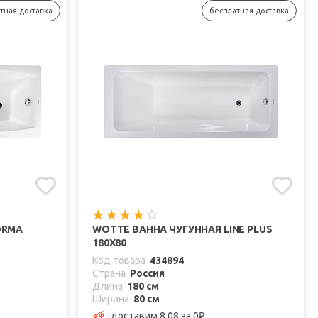
тная доставка
бесплатная доставка
ORMA
WOTTE ВАННА ЧУГУННАЯ LINE PLUS
180Х80
Код товара
434894
Страна
Россия
Длина
180 см
Ширина
80 см
доставим 8.08
за 0
₽