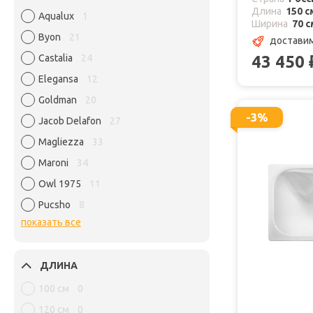
Длина
150 с
Aqualux
1
Ширина
70 с
Byon
21
доставим
43 450
Castalia
24
Elegansa
12
Goldman
20
-3%
Jacob Delafon
27
Magliezza
33
Maroni
34
Owl 1975
11
Pucsho
8
показать все
ДЛИНА
100 см
0
120 см
0