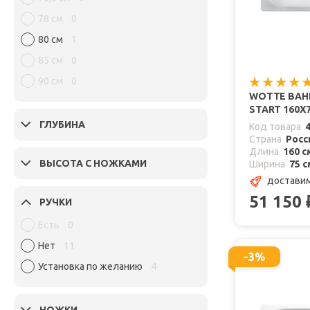
78 см
0
80 см
1
85 см
0
90 см
0
WOTTE ВАН
START 160Х
ГЛУБИНА
Код товара
Страна
Росс
Длина
160 с
ВЫСОТА С НОЖКАМИ
Ширина
75 с
доставим
51 150
РУЧКИ
Есть
0
Нет
11
-3%
Установка по желанию
4