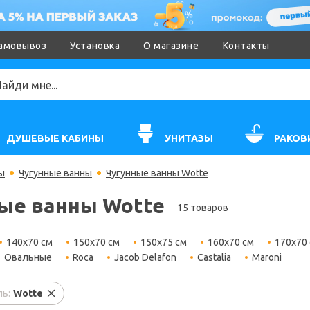
амовывоз
Установка
О магазине
Контакты
ДУШЕВЫЕ КАБИНЫ
УНИТАЗЫ
РАКОВ
ы
Чугунные ванны
Чугунные ванны Wotte
ые ванны Wotte
15 товаров
140x70 см
150x70 см
150x75 см
160x70 см
170x70
Овальные
Roca
Jacob Delafon
Castalia
Maroni
ь:
Wotte