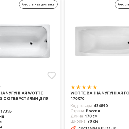
бесплатная доставка
беспла
НА ЧУГУННАЯ WOTTE
WOTTE ВАННА ЧУГУННАЯ F
75 C ОТВЕРСТИЯМИ ДЛЯ
170Х70
Код товара
434890
Страна
Россия
417395
Длина
170 см
ия
Ширина
70 см
м
м
доставим 8.08
за 0
₽