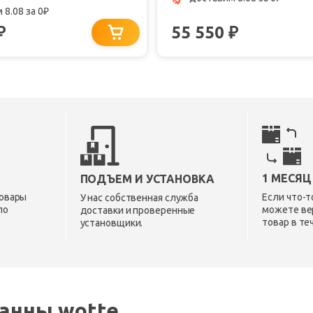
 8.08
за 0
₽
55 550
₽
₽
1 МЕСЯЦ
ПОДЪЕМ И УСТАНОВКА
овары
Если что-т
У нас собственная служба
по
можете ве
доставки и проверенные
товар в те
установщики.
анны wotte