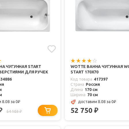
НА ЧУГУННАЯ START
WOTTE ВАННА ЧУГУННАЯ W
ТВЕРСТИЯМИ ДЛЯ РУЧЕК
START 170Х70
434886
Код товара
417397
ия
Страна
Россия
м
Длина
170 см
м
Ширина
70 см
 8.08
за 0
доставим 8.08
за 0
₽
₽
52 750
₽
₽
54 103
₽