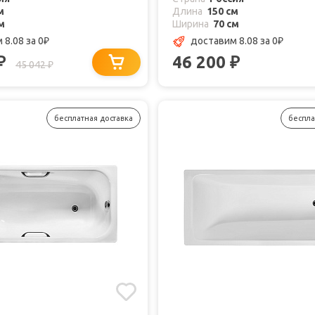
м
Длина
150 см
м
Ширина
70 см
 8.08
за 0
доставим 8.08
за 0
₽
₽
46 200
₽
₽
45 042
₽
бесплатная доставка
беспла