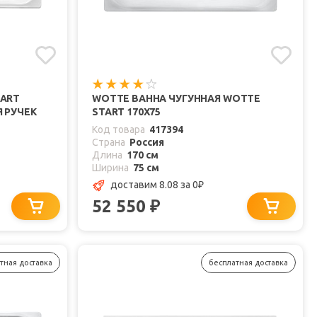
TART
WOTTE ВАННА ЧУГУННАЯ WOTTE
Я РУЧЕК
START 170Х75
Код товара
417394
Страна
Россия
Длина
170 см
Ширина
75 см
доставим 8.08
за 0
₽
52 550
₽
тная доставка
бесплатная доставка