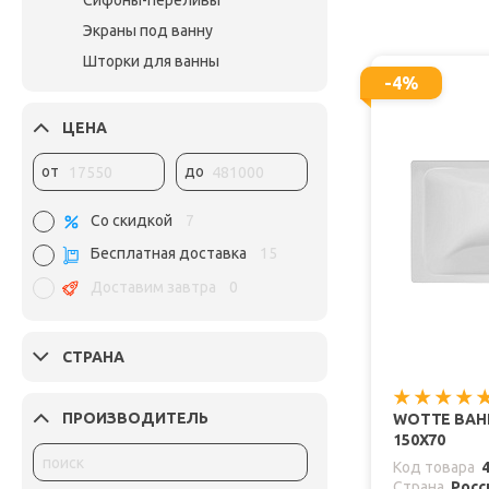
Сифоны-переливы
Экраны под ванну
Шторки для ванны
-4%
ЦЕНА
от
до
Со скидкой
7
Бесплатная доставка
15
Доставим завтра
0
СТРАНА
ПРОИЗВОДИТЕЛЬ
WOTTE ВАНН
150Х70
Код товара
Страна
Росс