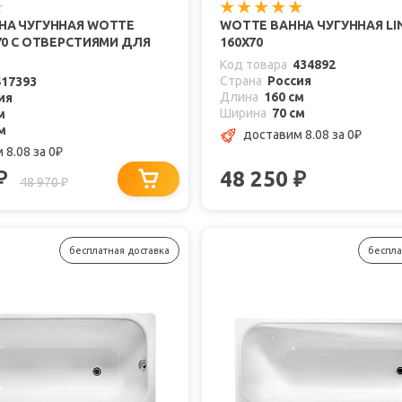
НА ЧУГУННАЯ WOTTE
WOTTE ВАННА ЧУГУННАЯ LI
70 C ОТВЕРСТИЯМИ ДЛЯ
160Х70
Код товара
434892
Страна
Россия
417393
Длина
160 см
ия
Ширина
70 см
м
м
доставим 8.08
за 0
₽
 8.08
за 0
₽
48 250
₽
₽
48 970
₽
бесплатная доставка
беспла