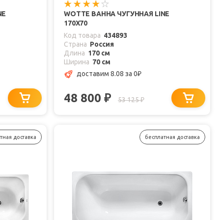
NE
WOTTE ВАННА ЧУГУННАЯ LINE
170Х70
Код товара
434893
Страна
Россия
Длина
170 см
Ширина
70 см
доставим 8.08
за 0
₽
48 800
₽
53 125
₽
тная доставка
бесплатная доставка