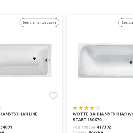
бесплатная доставка
беспла
А ЧУГУННАЯ LINE
WOTTE ВАННА ЧУГУННАЯ W
START 150Х70
434891
Код товара
417392
ия
Страна
Россия