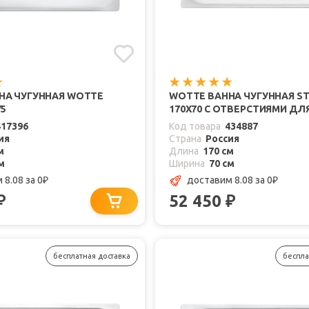
НА ЧУГУННАЯ WOTTE
WOTTE ВАННА ЧУГУННАЯ S
75
170Х70 C ОТВЕРСТИЯМИ ДЛ
417396
Код товара
434887
ия
Страна
Россия
м
Длина
170 см
м
Ширина
70 см
 8.08
за 0
доставим 8.08
за 0
₽
₽
52 450
₽
₽
бесплатная доставка
беспла