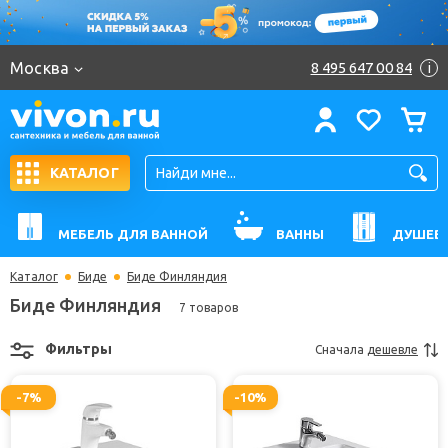
Москва
8 495 647 00 84
i
КАТАЛОГ
МЕБЕЛЬ ДЛЯ ВАННОЙ
ВАННЫ
ДУШЕВ
Каталог
Биде
Биде Финляндия
Биде Финляндия
7 товаров
Фильтры
Сначала
дешевле
-7%
-10%