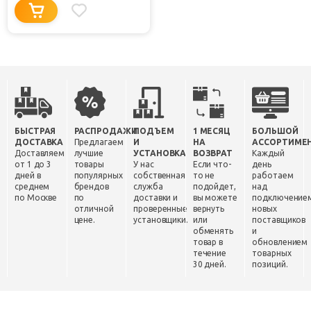
БЫСТРАЯ
РАСПРОДАЖИ
ПОДЪЕМ
1 МЕСЯЦ
БОЛЬШОЙ
ДОСТАВКА
Предлагаем
И
НА
АССОРТИМЕ
Доставляем
лучшие
УСТАНОВКА
ВОЗВРАТ
Каждый
от 1 до 3
товары
У нас
Если что-
день
дней в
популярных
собственная
то не
работаем
среднем
брендов
служба
подойдет,
над
по Москве
по
доставки и
вы можете
подключение
отличной
проверенные
вернуть
новых
цене.
установщики.
или
поставщиков
обменять
и
товар в
обновлением
течение
товарных
30 дней.
позиций.