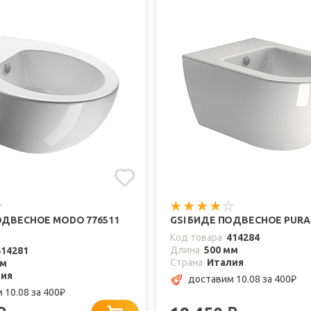
ОДВЕСНОЕ MODO 776511
GSI БИДЕ ПОДВЕСНОЕ PURA 
Код товара
414284
Длина
500 мм
414281
Страна
Италия
мм
лия
доставим 10.08
за 400
₽
 10.08
за 400
₽