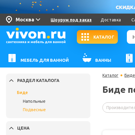
Москва
Шоурум под заказ
Доставка
С
КАТАЛОГ
МЕБЕЛЬ ДЛЯ ВАННОЙ
ВАННЫ
Каталог
Биде
РАЗДЕЛ КАТАЛОГА
Биде п
Биде
Напольные
Производител
Подвесные
ЦЕНА