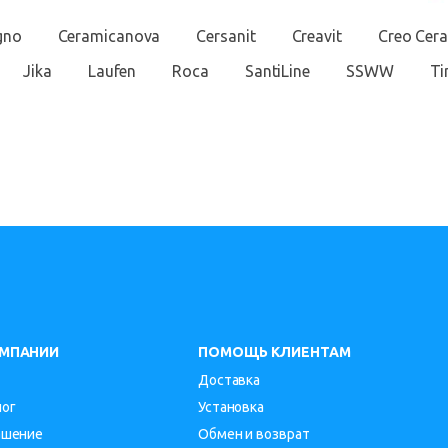
gno
Ceramicanova
Cersanit
Creavit
Creo Cer
Jika
Laufen
Roca
SantiLine
SSWW
T
ОМПАНИИ
ПОМОЩЬ КЛИЕНТАМ
Доставка
лог
Установка
ашение
Обмен и возврат