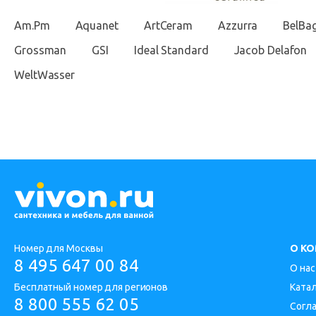
Am.Pm
Aquanet
ArtCeram
Azzurra
BelBa
Grossman
GSI
Ideal Standard
Jacob Delafon
WeltWasser
Номер для Москвы
О К
8 495 647 00 84
О нас
Бесплатный номер для регионов
Ката
8 800 555 62 05
Согл