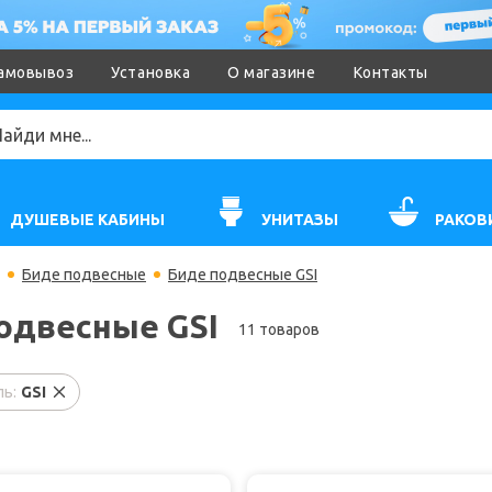
амовывоз
Установка
О магазине
Контакты
ДУШЕВЫЕ КАБИНЫ
УНИТАЗЫ
РАКОВ
Биде подвесные
Биде подвесные GSI
одвесные GSI
11 товаров
ь:
GSI