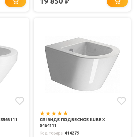
19 850
₽
8965111
GSI БИДЕ ПОДВЕСНОЕ KUBE X
9464111
Код товара
414279