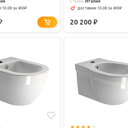
лия
Страна
Италия
 10.08
за 400
доставим 10.08
за 400
₽
₽
20 200
₽
₽