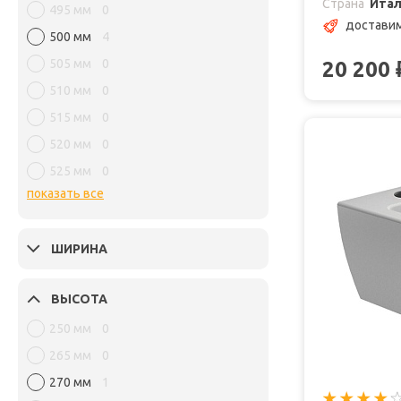
Страна
Ита
495 мм
0
доставим
500 мм
4
505 мм
0
20 200
510 мм
0
515 мм
0
520 мм
0
525 мм
0
показать все
ШИРИНА
ВЫСОТА
250 мм
0
265 мм
0
270 мм
1