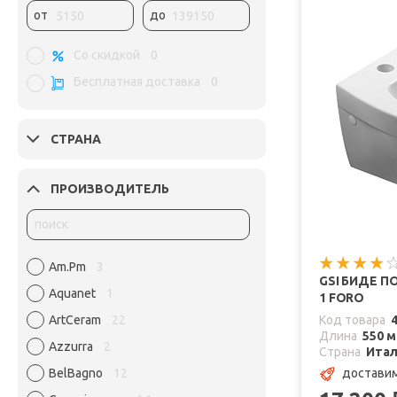
от
до
Со скидкой
0
Бесплатная доставка
0
СТРАНА
ПРОИЗВОДИТЕЛЬ
Am.Pm
3
GSI БИДЕ П
Aquanet
1
1 FORO
ArtCeram
22
Код товара
Длина
550 
Azzurra
2
Страна
Ита
BelBagno
12
доставим