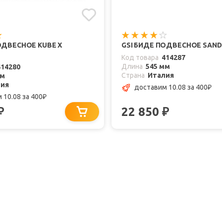
ОДВЕСНОЕ KUBE X
GSI БИДЕ ПОДВЕСНОЕ SAND 
Код товара
414287
Длина
545 мм
414280
Страна
Италия
мм
лия
доставим 10.08
за 400
₽
 10.08
за 400
₽
22 850
₽
₽