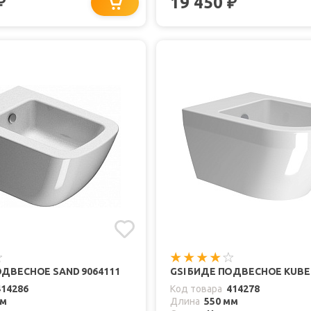
19 450
₽
₽
ОДВЕСНОЕ SAND 9064111
GSI БИДЕ ПОДВЕСНОЕ KUBE 
414286
Код товара
414278
мм
Длина
550 мм