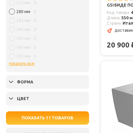
275 мм
0
GSI БИДЕ П
280 мм
8
Код товара
Длина
550 
285 мм
0
Страна
Ита
290 мм
0
доставим
295 мм
0
20 900
300 мм
0
305 мм
0
показать все
ФОРМА
ЦВЕТ
ПОКАЗАТЬ
11
ТОВАРОВ