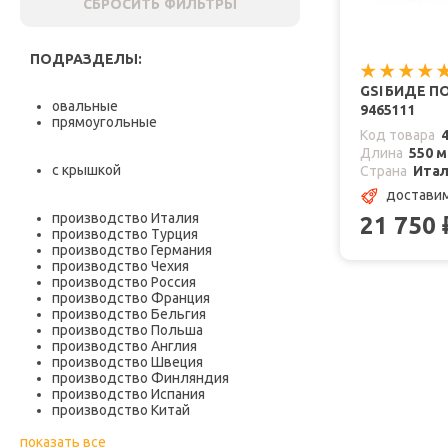
СБРОСИТЬ ФИЛЬТРЫ
ПОДРАЗДЕЛЫ:
GSI БИДЕ П
овальные
9465111
прямоугольные
Код товара
Длина
550 
с крышкой
Страна
Ита
доставим
производство Италия
21 750
производство Турция
производство Германия
производство Чехия
производство Россия
производство Франция
производство Бельгия
производство Польша
производство Англия
производство Швеция
производство Финляндия
производство Испания
производство Китай
показать все