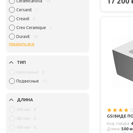
17 200
Ceramicanova
14
Cersanit
1
Creavit
3
Creo Ceramique
1
Duravit
10
показать все
ТИП
Напольные
0
Подвесные
11
ДЛИНА
480 мм
0
GSI БИДЕ П
485 мм
0
Код товара
490 мм
0
Длина
500 