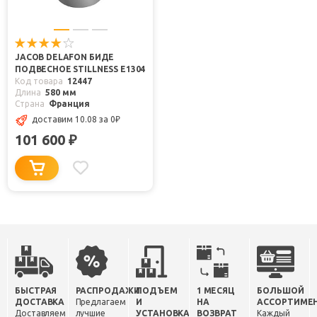
JACOB DELAFON БИДЕ
ПОДВЕСНОЕ STILLNESS E1304
Код товара
12447
Длина
580 мм
Страна
Франция
доставим 10.08
за 0
₽
101 600
₽
БЫСТРАЯ
РАСПРОДАЖИ
ПОДЪЕМ
1 МЕСЯЦ
БОЛЬШОЙ
ДОСТАВКА
Предлагаем
И
НА
АССОРТИМЕ
Доставляем
лучшие
УСТАНОВКА
ВОЗВРАТ
Каждый