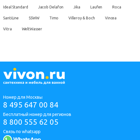
Ideal Standard
Jacob Delafon
Jika
Laufen
Roca
SantiLine
SSWW
Timo
Villeroy & Boch
Vincea
Vitra
WeltWasser
Номер для Москвы
8 495 647 00 84
Бесплатный номер для регионов
8 800 555 62 05
Связь по whatsapp