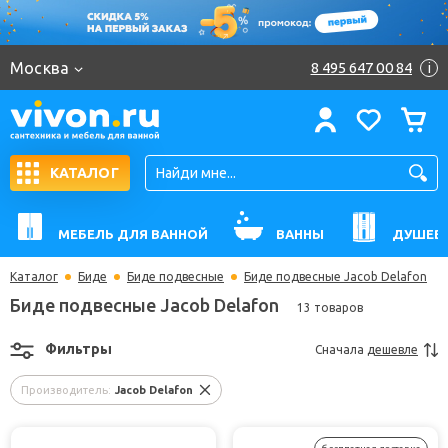
Москва
8 495 647 00 84
i
КАТАЛОГ
МЕБЕЛЬ ДЛЯ ВАННОЙ
ВАННЫ
ДУШЕВ
Каталог
Биде
Биде подвесные
Биде подвесные Jacob Delafon
Биде подвесные Jacob Delafon
13 товаров
Фильтры
Сначала
дешевле
Производитель:
Jacob Delafon