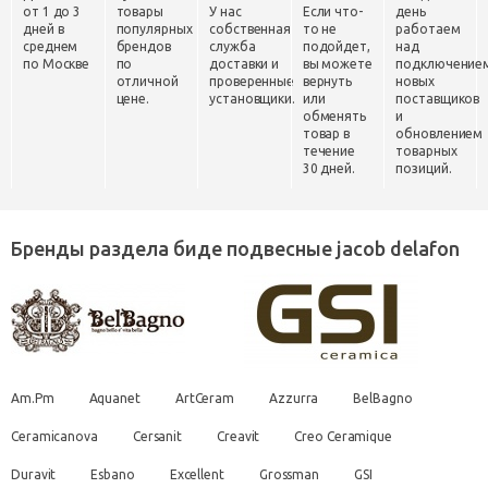
от 1 до 3
товары
У нас
Если что-
день
дней в
популярных
собственная
то не
работаем
среднем
брендов
служба
подойдет,
над
по Москве
по
доставки и
вы можете
подключение
отличной
проверенные
вернуть
новых
цене.
установщики.
или
поставщиков
обменять
и
товар в
обновлением
течение
товарных
30 дней.
позиций.
Бренды раздела биде подвесные jacob delafon
Am.Pm
Aquanet
ArtCeram
Azzurra
BelBagno
Ceramicanova
Cersanit
Creavit
Creo Ceramique
Duravit
Esbano
Excellent
Grossman
GSI