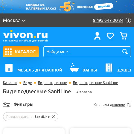
Москва
8 495 647 00 84
i
КАТАЛОГ
МЕБЕЛЬ ДЛЯ ВАННОЙ
ВАННЫ
ДУШЕВ
Каталог
Биде
Биде подвесные
Биде подвесные SantiLine
Биде подвесные SantiLine
4 товара
Фильтры
Сначала
дешевле
Производитель:
SantiLine