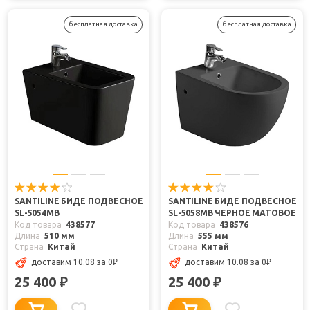
бесплатная доставка
бесплатная доставка
SANTILINE БИДЕ ПОДВЕСНОЕ
SANTILINE БИДЕ ПОДВЕСНОЕ
SL-5054MB
SL-5058MB ЧЕРНОЕ МАТОВОЕ
Код товара
438577
Код товара
438576
Длина
510 мм
Длина
555 мм
Страна
Китай
Страна
Китай
доставим 10.08
за 0
₽
доставим 10.08
за 0
₽
25 400
25 400
₽
₽