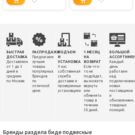
БЫСТРАЯ
РАСПРОДАЖИ
ПОДЪЕМ
1 МЕСЯЦ
БОЛЬШОЙ
ДОСТАВКА
Предлагаем
И
НА
АССОРТИМЕ
Доставляем
лучшие
УСТАНОВКА
ВОЗВРАТ
Каждый
от 1 до 3
товары
У нас
Если что-
день
дней в
популярных
собственная
то не
работаем
среднем
брендов
служба
подойдет,
над
по Москве
по
доставки и
вы можете
подключение
отличной
проверенные
вернуть
новых
цене.
установщики.
или
поставщиков
обменять
и
товар в
обновлением
течение
товарных
30 дней.
позиций.
Бренды раздела биде подвесные