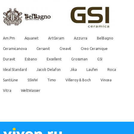
Am.Pm
Aquanet
ArtCeram
Azzurra
BelBagno
Ceramicanova
Cersanit
Creavit
Creo Ceramique
Duravit
Esbano
Excellent
Grossman
GSI
Ideal Standard
Jacob Delafon
Jika
Laufen
Roca
SantiLine
SSWW
Timo
Villeroy & Boch
Vincea
Vitra
WeltWasser