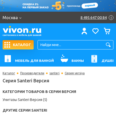
Москва
8 495 647 00 84
i
КАТАЛОГ
МЕБЕЛЬ ДЛЯ ВАННОЙ
ВАННЫ
ДУШЕВ
Каталог
Производители
santeri
Серия versiya
Серия Santeri Версия
КАТЕГОРИИ ТОВАРОВ В СЕРИИ ВЕРСИЯ
Унитазы Santeri Версия (5)
ДРУГИЕ СЕРИИ SANTERI