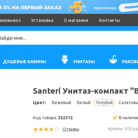
амовывоз
Установка
О магазине
Контакты
ДУШЕВЫЕ КАБИНЫ
УНИТАЗЫ
РАКОВ
Santeri Унитаз-компакт "
Цвет:
Бежевый
Белый
Голубой
Салатов
Код товара:
322312
В наличи
Купили: 419 ра
Отзывы