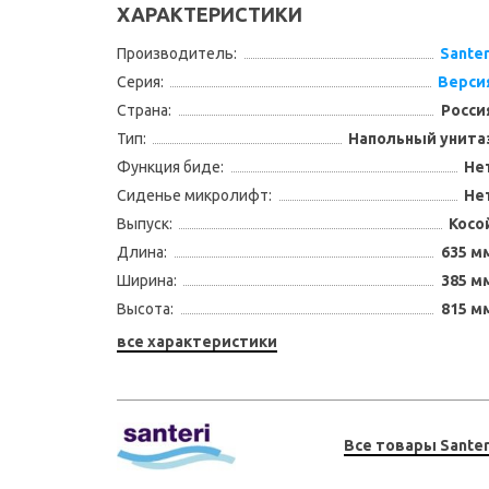
ХАРАКТЕРИСТИКИ
Производитель:
Santer
Серия:
Верси
Страна:
Росси
Тип:
Напольный унита
Функция биде:
Не
Сиденье микролифт:
Не
Выпуск:
Косо
Длина:
635 м
Ширина:
385 м
Высота:
815 м
все характеристики
Все товары Santer