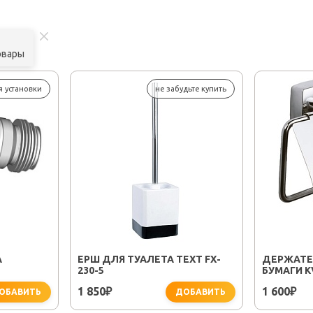
овары
я установки
не забудьте купить
А
ЕРШ ДЛЯ ТУАЛЕТА TEXT FX-
ДЕРЖАТЕ
230-5
БУМАГИ K
1 850
1 600
₽
₽
ОБАВИТЬ
ДОБАВИТЬ