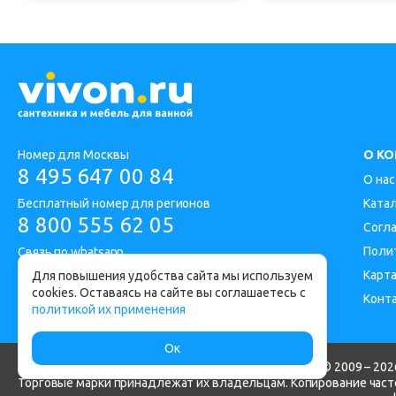
Номер для Москвы
О К
8 495 647 00 84
О нас
Бесплатный номер для регионов
Ката
8 800 555 62 05
Согл
Поли
Связь по whatsapp
Карта
Для повышения удобства сайта мы используем
cookies. Оставаясь на сайте вы соглашаетесь с
Конт
Адрес офиса: Москва, Дорожная улица 1
политикой их применения
Ок
Интернет-магазин сантехники и мебели для ванной © 2009 – 2026
Торговые марки принадлежат их владельцам. Копирование часте