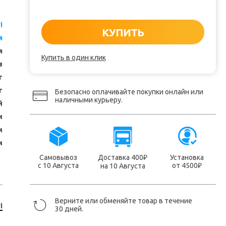
i
КУПИТЬ
я
я
Купить в один клик
з
т
т
Безопасно оплачивайте покупки онлайн или
наличными курьеру.
й
м
м
м
Самовывоз
Доставка 400
Установка
₽
с 10 Августа
от 4500
на 10 Августа
₽
Верните или обменяйте товар в течение
i
30 дней.