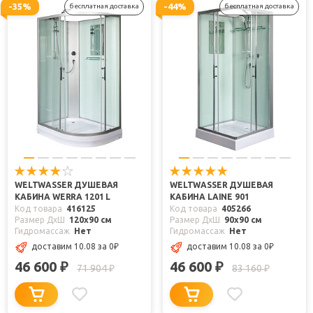
-35%
-44%
бесплатная доставка
бесплатная доставка
WELTWASSER ДУШЕВАЯ
WELTWASSER ДУШЕВАЯ
КАБИНА WERRA 1201 L
КАБИНА LAINE 901
Код товара
416125
Код товара
405266
Размер ДхШ
120x90 см
Размер ДхШ
90x90 см
Гидромассаж
Нет
Гидромассаж
Нет
доставим 10.08
за 0
₽
доставим 10.08
за 0
₽
46 600
46 600
₽
₽
71 904
83 160
₽
₽