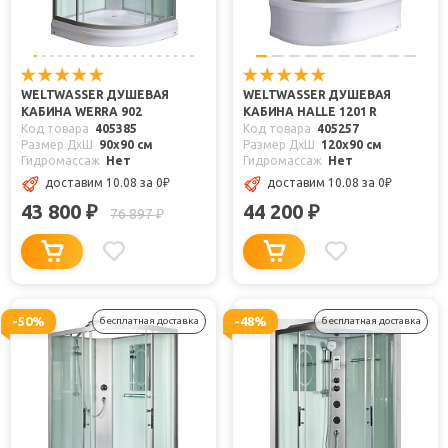
WELTWASSER ДУШЕВАЯ
WELTWASSER ДУШЕВАЯ
КАБИНА WERRA 902
КАБИНА HALLE 1201 R
Код товара
405385
Код товара
405257
Размер ДхШ
90x90 см
Размер ДхШ
120x90 см
Гидромассаж
Нет
Гидромассаж
Нет
доставим 10.08
за 0
₽
доставим 10.08
за 0
₽
43 800
44 200
₽
₽
76 897
₽
-50%
-48%
бесплатная доставка
бесплатная доставка