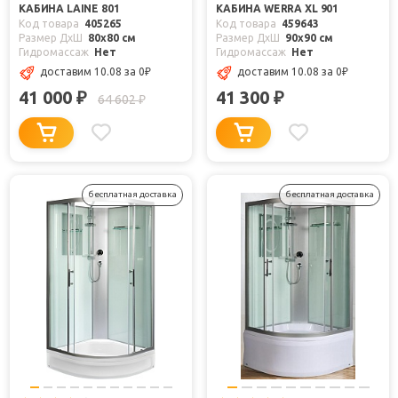
КАБИНА LAINE 801
КАБИНА WERRA XL 901
Код товара
405265
Код товара
459643
Размер ДхШ
80x80 см
Размер ДхШ
90x90 см
Гидромассаж
Нет
Гидромассаж
Нет
доставим 10.08
за 0
₽
доставим 10.08
за 0
₽
41 000
41 300
₽
₽
64 602
₽
бесплатная доставка
бесплатная доставка