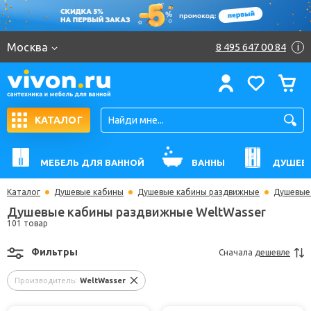
Москва
8 495 647 00 84
i
КАТАЛОГ
МЕБЕЛЬ ДЛЯ ВАННОЙ
ВАННЫ
ДУШЕВ
Каталог
Душевые кабины
Душевые кабины раздвижные
Душевые
Душевые кабины раздвижные WeltWasser
101 товар
Фильтры
Сначала
дешевле
Производитель:
WeltWasser