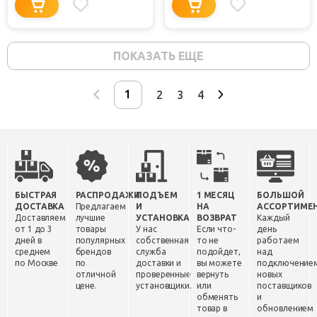
ПОКАЗАТЬ ЕЩЕ
2
3
4
БЫСТРАЯ
РАСПРОДАЖИ
ПОДЪЕМ
1 МЕСЯЦ
БОЛЬШОЙ
ДОСТАВКА
Предлагаем
И
НА
АССОРТИМЕ
Доставляем
лучшие
УСТАНОВКА
ВОЗВРАТ
Каждый
от 1 до 3
товары
У нас
Если что-
день
дней в
популярных
собственная
то не
работаем
среднем
брендов
служба
подойдет,
над
по Москве
по
доставки и
вы можете
подключение
отличной
проверенные
вернуть
новых
цене.
установщики.
или
поставщиков
обменять
и
товар в
обновлением