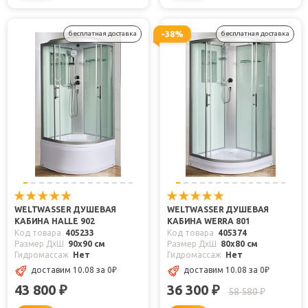
-38%
бесплатная доставка
бесплатная доставка
WELTWASSER ДУШЕВАЯ
WELTWASSER ДУШЕВАЯ
КАБИНА HALLE 902
КАБИНА WERRA 801
Код товара
405233
Код товара
405374
Размер ДхШ
90x90 см
Размер ДхШ
80x80 см
Гидромассаж
Нет
Гидромассаж
Нет
доставим 10.08
за 0
₽
доставим 10.08
за 0
₽
43 800
36 300
₽
₽
58 580
₽