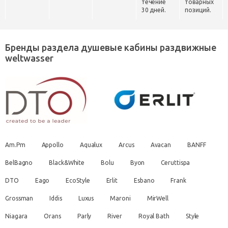
течение
товарных
30 дней.
позиций.
Бренды раздела душевые кабины раздвижные
weltwasser
Am.Pm
Appollo
Aqualux
Arcus
Avacan
BANFF
BelBagno
Black&White
Bolu
Byon
Ceruttispa
DTO
Eago
EcoStyle
Erlit
Esbano
Frank
Grossman
Iddis
Luxus
Maroni
MirWell
Niagara
Orans
Parly
River
Royal Bath
Style