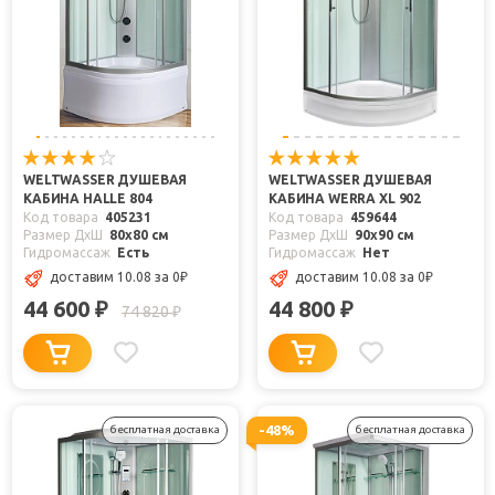
WELTWASSER ДУШЕВАЯ
WELTWASSER ДУШЕВАЯ
КАБИНА HALLE 804
КАБИНА WERRA XL 902
Код товара
405231
Код товара
459644
Размер ДхШ
80x80 см
Размер ДхШ
90x90 см
Гидромассаж
Есть
Гидромассаж
Нет
доставим 10.08
за 0
₽
доставим 10.08
за 0
₽
44 600
44 800
₽
₽
74 820
₽
-48%
бесплатная доставка
бесплатная доставка