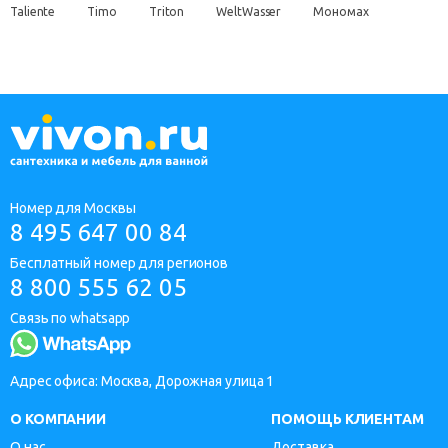
Taliente
Timo
Triton
WeltWasser
Мономах
Номер для Москвы
8 495 647 00 84
Бесплатный номер для регионов
8 800 555 62 05
Связь по whatsapp
Адрес офиса: Москва, Дорожная улица 1
О КОМПАНИИ
ПОМОЩЬ КЛИЕНТАМ
О нас
Доставка