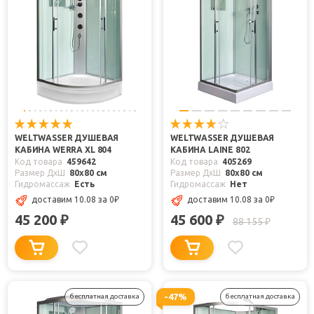
WELTWASSER ДУШЕВАЯ
WELTWASSER ДУШЕВАЯ
КАБИНА WERRA XL 804
КАБИНА LAINE 802
Код товара
459642
Код товара
405269
Размер ДхШ
80x80 см
Размер ДхШ
80x80 см
Гидромассаж
Есть
Гидромассаж
Нет
доставим 10.08
за 0
₽
доставим 10.08
за 0
₽
45 200
45 600
₽
₽
88 155
₽
-47%
бесплатная доставка
бесплатная доставка