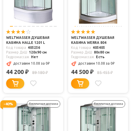
WELTWASSER ДУШЕВАЯ
WELTWASSER ДУШЕВАЯ
КАБИНА HALLE 1201 L
КАБИНА WERRA 804
Код товара
405256
Код товара
405405
Размер ДхШ
120x90 см
Размер ДхШ
80x80 см
Гидромассаж
Нет
Гидромассаж
Есть
доставим 10.08
за 0
₽
доставим 10.08
за 0
₽
44 200
44 500
₽
₽
89 180
85 455
₽
₽
-40%
бесплатная доставка
бесплатная доставка