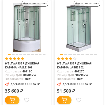
бесплатная доставка
бесплатная доставка
WELTWASSER ДУШЕВАЯ
WELTWASSER ДУШЕВАЯ
КАБИНА HALLE 801
КАБИНА LAINE 902
Код товара
405190
Код товара
405270
Размер ДхШ
80x80 см
Размер ДхШ
90x90 см
Гидромассаж
Нет
Гидромассаж
Нет
доставим 10.08
за 0
₽
доставим 10.08
за 0
₽
35 600
51 500
₽
₽