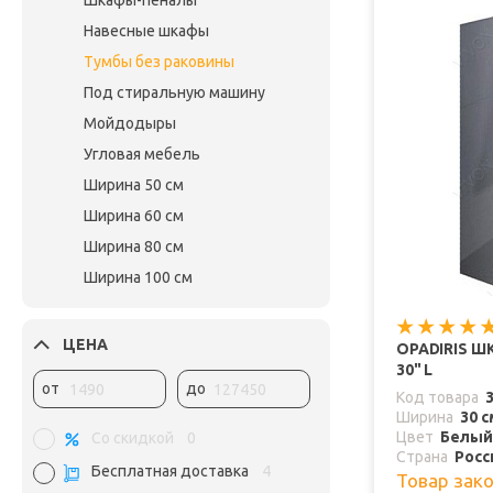
Шкафы-пеналы
Навесные шкафы
Тумбы без раковины
Под стиральную машину
Мойдодыры
Угловая мебель
Ширина 50 см
Ширина 60 см
Ширина 80 см
Ширина 100 см
ЦЕНА
OPADIRIS 
30" L
от
до
Код товара
Ширина
30 с
Цвет
Белый
Со скидкой
0
Страна
Росс
Бесплатная доставка
4
Товар зак