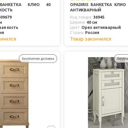
 БАНКЕТКА КЛИО 40
OPADIRIS БАНКЕТКА КЛИО
КОСТЬ
АНТИКВАРНЫЙ
409679
Код товара
36945
м
Ширина
40 см
ая кость
Цвет
Орех антикварный
ия
Страна
Россия
ончился
Товар закончился
бесплатная доставка
беспла