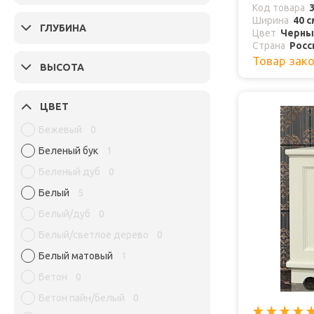
Код товара
Ширина
40 с
ГЛУБИНА
Цвет
Черны
Страна
Росс
Товар зак
ВЫСОТА
ЦВЕТ
Бежевый
0
Беленый бук
1
Беленый дуб
0
Белый
5
Белый/дуб
0
Белый/светлое дерево
0
Белый матовый
1
Бетон
0
Бетон пайн/белый
0