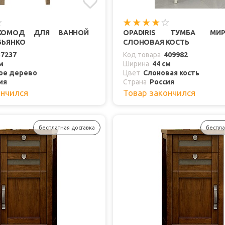
 КОМОД ДЛЯ ВАННОЙ
OPADIRIS ТУМБА М
 БЬЯНКО
СЛОНОВАЯ КОСТЬ
37237
Код товара
409982
м
Ширина
44 см
ое дерево
Цвет
Слоновая кость
ия
Страна
Россия
ончился
Товар закончился
бесплатная доставка
беспла