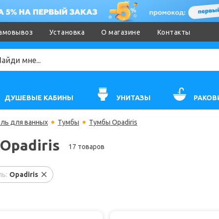
амовывоз
Установка
О магазине
Контакты
ДУШЕВЫЕ КАБИНЫ
УНИТАЗЫ
РАКОВ
ль для ванных
Тумбы
Тумбы Opadiris
Opadiris
17 товаров
ь:
Opadiris