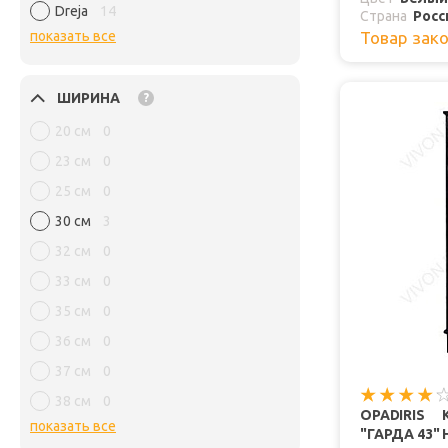
Dreja
14
Страна
Росс
показать все
Товар зак
ШИРИНА
?
20 см
0
23 см
0
25 см
0
30 см
3
32 см
0
33 см
0
35 см
0
36 см
0
37 см
0
38 см
0
OPADIRIS
показать все
"ГАРДА 43"