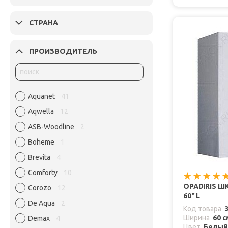
СТРАНА
ПРОИЗВОДИТЕЛЬ
Aquanet
41
Aqwella
12
ASB-Woodline
2
Boheme
1
Brevita
4
Comforty
10
OPADIRIS 
Corozo
12
60" L
De Aqua
2
Код товара
Ширина
60 с
Demax
4
Цвет
Белый