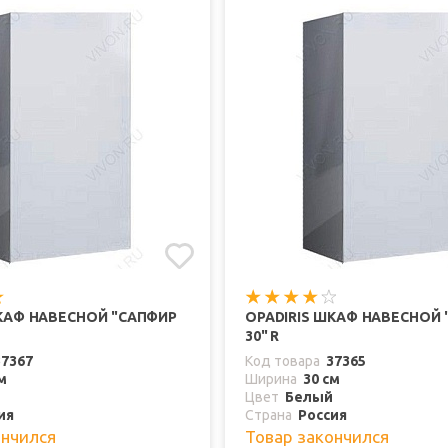
ШКАФ НАВЕСНОЙ "САПФИР
OPADIRIS ШКАФ НАВЕСНОЙ
30" R
37367
Код товара
37365
м
Ширина
30 см
Цвет
Белый
ия
Страна
Россия
ончился
Товар закончился