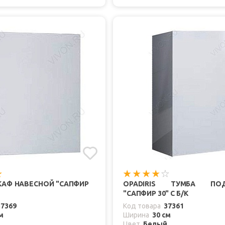
ШКАФ НАВЕСНОЙ "САПФИР
OPADIRIS ТУМБА ПОД
"САПФИР 30" С Б/К
37369
Код товара
37361
м
Ширина
30 см
Цвет
Белый