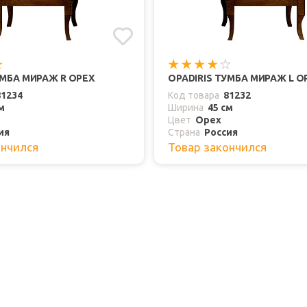
УМБА МИРАЖ R ОРЕХ
OPADIRIS ТУМБА МИРАЖ L О
81234
Код товара
81232
м
Ширина
45 см
Цвет
Орех
ия
Страна
Россия
ончился
Товар закончился