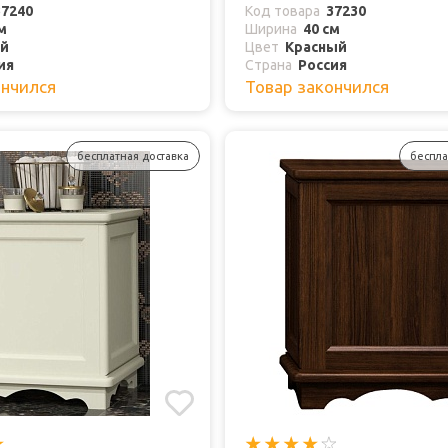
37240
Код товара
37230
м
Ширина
40 см
й
Цвет
Красный
ия
Страна
Россия
ончился
Товар закончился
бесплатная доставка
беспла