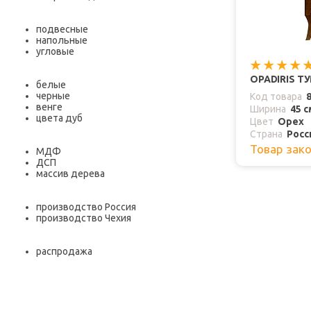
подвесные
напольные
угловые
OPADIRIS Т
белые
черные
Код товара
венге
Ширина
45 с
цвета дуб
Цвет
Орех
Страна
Росс
Товар зак
МДФ
ДСП
массив дерева
производство Россия
производство Чехия
распродажа