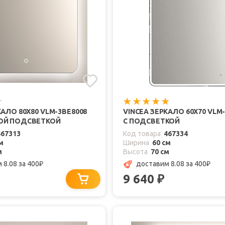
КАЛО 80X80 VLM-3BE8008
VINCEA ЗЕРКАЛО 60X70 VLM
ОЙ ПОДСВЕТКОЙ
С ПОДСВЕТКОЙ
467313
Код товара
467334
м
Ширина
60 см
м
Высота
70 см
 8.08
за 400
доставим 8.08
за 400
₽
₽
9 640
₽