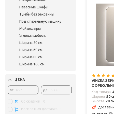
Шкафы-пеналы
Навесные шкафы
Тумбы без раковины
Под стиральную машину
Мойдодыры
Угловая мебель
Ширина 50 см
Ширина 60 см
Ширина 80 см
Ширина 100 см
ЦЕНА
VINCEA ЗЕР
С ОРЕОЛЬН
от
до
Код товара
Ширина
50 с
Высота
70 с
Со скидкой
0
доставим
Бесплатная доставка
0