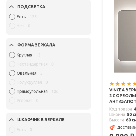
ПОДСВЕТКА
Есть
123
Нет
0
ФОРМА ЗЕРКАЛА
Круглая
12
Нестандартная
0
Овальная
5
Полукруглая
0
VINCEA ЗЕР
Прямоугольная
106
2 С ОРЕОЛ
Угловая
0
АНТИЗАПО
Код товара
Ширина
80 с
ШКАФЧИК В ЗЕРКАЛЕ
Высота
60 с
доставим
Есть
0