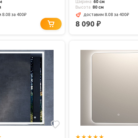
м
Ширина
60 см
м
Высота
80 см
 8.08
за 400
доставим 8.08
за 400
₽
₽
8 090
₽