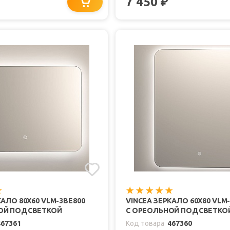
7 450
₽
КАЛО 80X60 VLM-3BE800
VINCEA ЗЕРКАЛО 60X80 VLM
ОЙ ПОДСВЕТКОЙ
С ОРЕОЛЬНОЙ ПОДСВЕТКО
467361
Код товара
467360