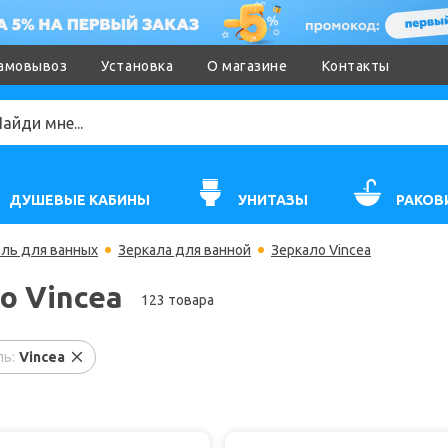
амовывоз
Установка
О магазине
Контакты
ДУШЕВЫЕ КАБИНЫ
УНИТАЗЫ
РАКОВ
ль для ванных
Зеркала для ванной
Зеркало Vincea
о Vincea
123 товара
ь:
Vincea