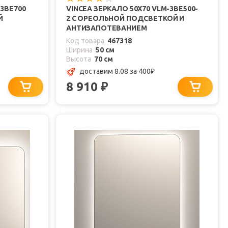
-3BE700
VINCEA ЗЕРКАЛО 50X70 VLM-3BE500-
Й
2 С ОРЕОЛЬНОЙ ПОДСВЕТКОЙ И
АНТИЗАПОТЕВАНИЕМ
Код товара
467318
Ширина
50 см
Высота
70 см
доставим 8.08
за 400
₽
8 910
₽