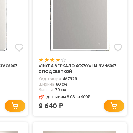
-3VC6007
VINCEA ЗЕРКАЛО 60X70 VLM-3VN6007
С ПОДСВЕТКОЙ
Код товара
467328
Ширина
60 см
Высота
70 см
доставим 8.08
за 400
₽
9 640
₽