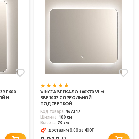
3BE600-
VINCEA ЗЕРКАЛО 100X70 VLM-
ОЙ И
3BE1007 С ОРЕОЛЬНОЙ
ПОДСВЕТКОЙ
Код товара
467317
Ширина
100 см
Высота
70 см
доставим 8.08
за 400
₽