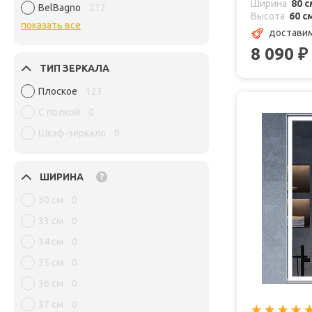
Ширина
80 с
BelBagno
212
Высота
60 с
показать все
доставим
8 090
₽
ТИП ЗЕРКАЛА
Плоское
123
С полкой
0
Шкаф-зеркало
0
ШИРИНА
?
30 см
0
33 см
0
34 см
0
35 см
0
36 см
0
37 см
0