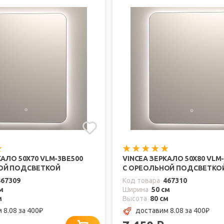
КАЛО 50X70 VLM-3BE500
VINCEA ЗЕРКАЛО 50X80 VLM
ОЙ ПОДСВЕТКОЙ
С ОРЕОЛЬНОЙ ПОДСВЕТКО
467309
Код товара
467310
м
Ширина
50 см
м
Высота
80 см
 8.08
за 400
доставим 8.08
за 400
₽
₽