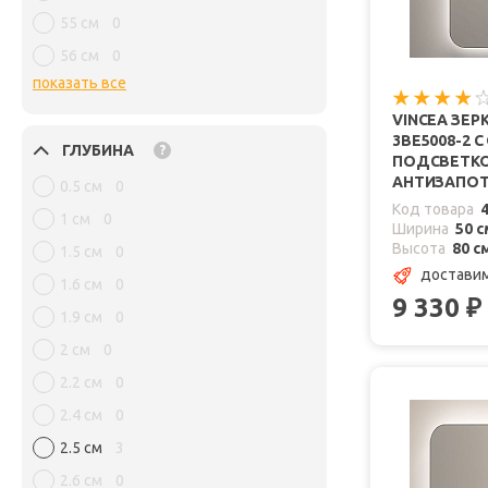
55 см
0
56 см
0
показать все
VINCEA ЗЕР
3BE5008-2 
ГЛУБИНА
?
ПОДСВЕТКО
АНТИЗАПО
0.5 см
0
Код товара
1 см
0
Ширина
50 с
Высота
80 с
1.5 см
0
доставим
1.6 см
0
9 330
₽
1.9 см
0
2 см
0
2.2 см
0
2.4 см
0
2.5 см
3
2.6 см
0