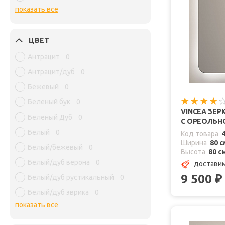
показать все
ЦВЕТ
Антрацит
0
Антрацит/дуб
0
Бежевый
0
Беленый бук
0
VINCEA ЗЕР
Беленый Дуб
0
С ОРЕОЛЬН
Белый
0
Код товара
Ширина
80 с
Белый/бежевый
0
Высота
80 с
Белый/дуб верона
0
доставим
9 500
₽
Белый/дуб рустикальный
0
Белый/дуб эврика
0
показать все