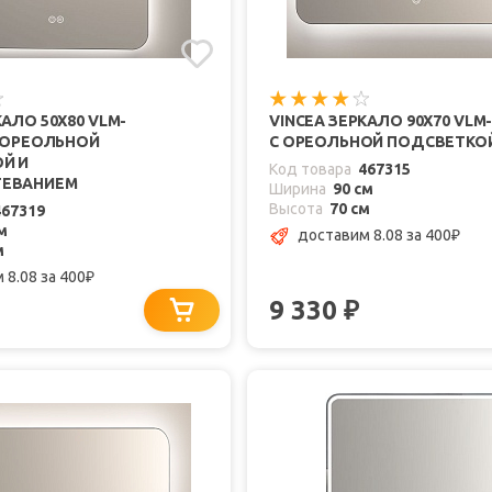
КАЛО 50X80 VLM-
VINCEA ЗЕРКАЛО 90X70 VLM
С ОРЕОЛЬНОЙ
С ОРЕОЛЬНОЙ ПОДСВЕТКО
Й И
Код товара
467315
ТЕВАНИЕМ
Ширина
90 см
Высота
70 см
467319
м
доставим 8.08
за 400
₽
м
 8.08
за 400
₽
9 330
₽