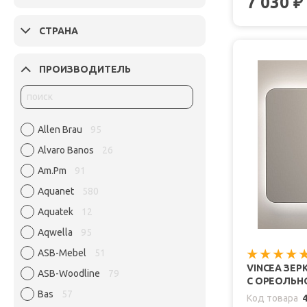
7 030
₽
СТРАНА
ПРОИЗВОДИТЕЛЬ
Allen Brau
95
Alvaro Banos
26
Am.Pm
91
Aquanet
580
Aquatek
12
Aqwella
95
ASB-Mebel
51
VINCEA ЗЕР
ASB-Woodline
79
С ОРЕОЛЬН
Bas
57
Код товара