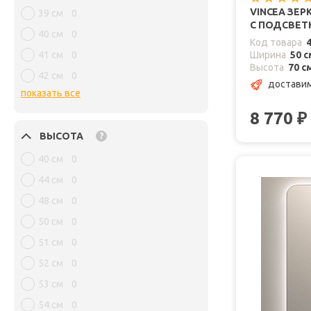
VINCEA ЗЕР
39 см
0
С ПОДСВЕТ
40 см
0
Код товара
41 см
0
Ширина
50 с
Высота
70 с
42 см
0
доставим
показать все
8 770
₽
ВЫСОТА
?
40 см
0
44 см
0
48 см
0
50 см
0
51 см
0
52 см
0
53 см
0
54 см
0