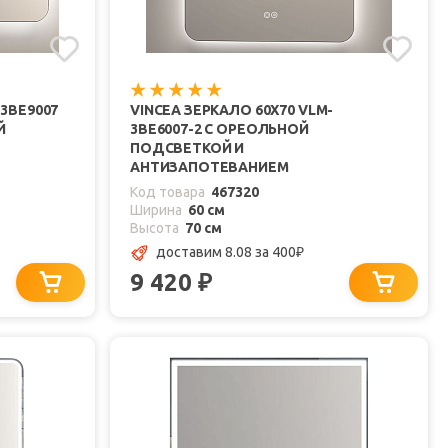
-3BE9007
VINCEA ЗЕРКАЛО 60X70 VLM-
Й
3BE6007-2 С ОРЕОЛЬНОЙ
ПОДСВЕТКОЙ И
АНТИЗАПОТЕВАНИЕМ
Код товара
467320
Ширина
60 см
Высота
70 см
доставим 8.08
за 400
₽
9 420
₽