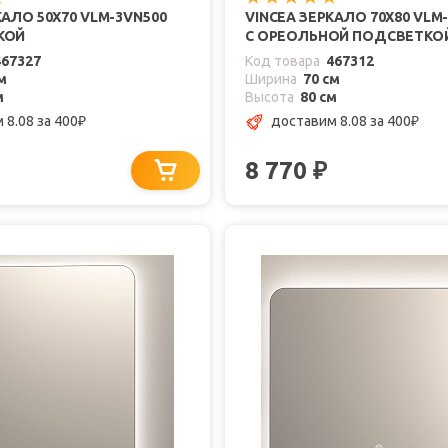
КАЛО 50X70 VLM-3VN500
VINCEA ЗЕРКАЛО 70X80 VLM
КОЙ
С ОРЕОЛЬНОЙ ПОДСВЕТКО
467327
Код товара
467312
м
Ширина
70 см
м
Высота
80 см
 8.08
за 400
доставим 8.08
за 400
₽
₽
8 770
₽