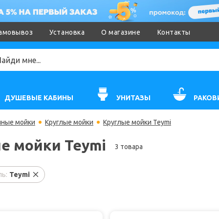
амовывоз
Установка
О магазине
Контакты
ДУШЕВЫЕ КАБИНЫ
УНИТАЗЫ
РАКОВ
нные мойки
Круглые мойки
Круглые мойки Teymi
е мойки Teymi
3 товара
ь:
Teymi