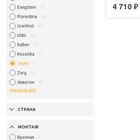
4 710
₽
Ewigstein
18
Florentina
54
Granfest
63
Iddis
16
Raiber
12
Rossinka
11
Teymi
3
Zorg
14
Акватон
40
показать все
СТРАНА
МОНТАЖ
Врезная
3