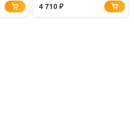
4 710
₽