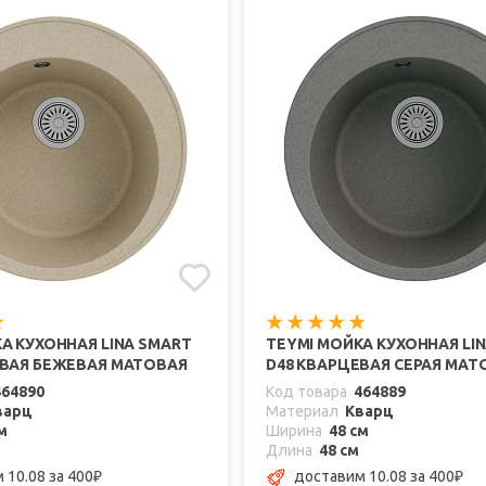
А КУХОННАЯ LINA SMART
TEYMI МОЙКА КУХОННАЯ LI
ЕВАЯ БЕЖЕВАЯ МАТОВАЯ
D48 КВАРЦЕВАЯ СЕРАЯ МАТ
464890
Код товара
464889
варц
Материал
Кварц
м
Ширина
48 см
Длина
48 см
 10.08
за 400
доставим 10.08
за 400
₽
₽