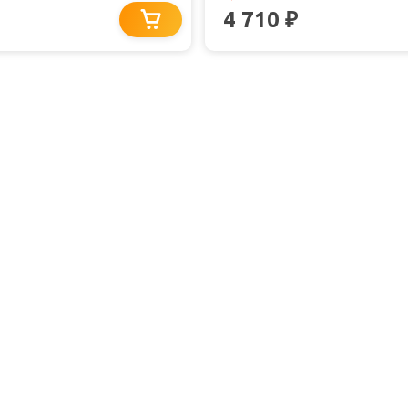
4 710
₽