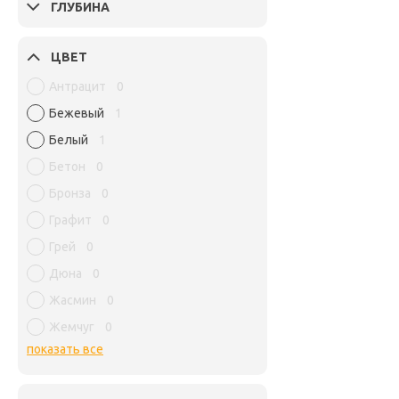
ГЛУБИНА
ЦВЕТ
Антрацит
0
Бежевый
1
Белый
1
Бетон
0
Бронза
0
Графит
0
Грей
0
Дюна
0
Жасмин
0
Жемчуг
0
показать все