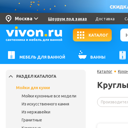
Москва
Шоурум под заказ
Доставка
С
КАТАЛОГ
МЕБЕЛЬ ДЛЯ ВАННОЙ
ВАННЫ
Каталог
Кухо
РАЗДЕЛ КАТАЛОГА
Круглы
Мойки для кухни
Мойки кухонные все модели
Производител
Из искусственного камня
Из нержавейки
Гранитные