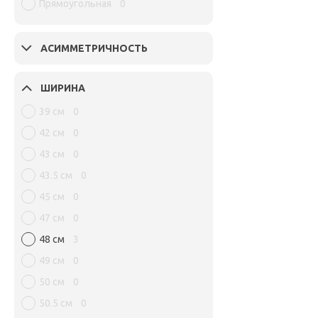
Прямоугольная
0
АСИММЕТРИЧНОСТЬ
ШИРИНА
39 см
0
42 см
0
43 см
0
43.5 см
0
45 см
0
47 см
0
48 см
3
49 см
0
50 см
0
50.5 см
0