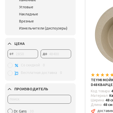
Каменные
Угловые
Накладные
Врезные
Измельчители (диспоузеры)
ЦЕНА
от
до
Со скидкой
0
Бесплатная доставка
0
TEYMI МОЙК
D48 КВАРЦ
ПРОИЗВОДИТЕЛЬ
Код товара
Материал
К
Ширина
48 с
Длина
48 см
доставим
Dr. Gans
30