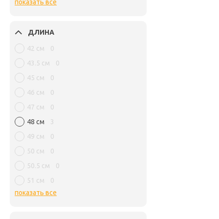
показать все
ДЛИНА
42 см
0
43.5 см
0
45 см
0
46 см
0
47 см
0
48 см
3
49 см
0
50 см
0
50.5 см
0
51 см
0
показать все