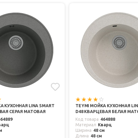
А КУХОННАЯ LINA SMART
TEYMI МОЙКА КУХОННАЯ LI
ВАЯ СЕРАЯ МАТОВАЯ
D48 КВАРЦЕВАЯ БЕЛАЯ МА
464889
Код товара
464888
варц
Материал
Кварц
м
Ширина
48 см
Длина
48 см