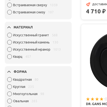
доставим
Встраиваемая сверху
1359
4 710
₽
Встраиваемая снизу
107
МАТЕРИАЛ
Искусственный гранит
568
Искусственный камень
130
Искусственный мрамор
1013
Кварц
457
ФОРМА
Квадратная
80
Круглая
235
Многоугольная
98
Овальная
265
DR. GANS М