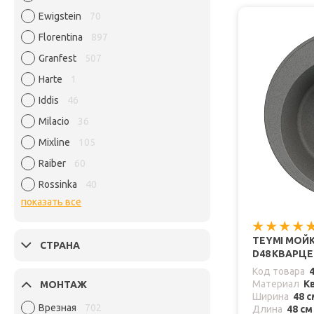
Ewigstein
70
Florentina
897
Granfest
507
Harte
1
Iddis
46
Milacio
36
Mixline
105
Raiber
60
Rossinka
40
показать все
TEYMI МОЙК
СТРАНА
D48 КВАРЦЕ
Код товара
Материал
К
МОНТАЖ
Ширина
48 с
Врезная
702
Длина
48 см