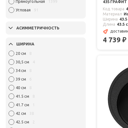
Прямоугольная
1399
435 ГРАФИТ
Код товара
Угловая
91
Материал
И
Ширина
43.5
Длина
43.5 
АСИММЕТРИЧНОСТЬ
доставим
4 739
₽
ШИРИНА
20 см
8
30,5 см
4
34 см
8
39 см
6
40 см
8
41.5 см
8
41.7 см
1
42 см
38
42.5 см
2