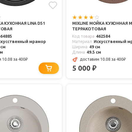
А КУХОННАЯ LINA D51
MIXLINE МОЙКА КУХОННАЯ 
ТОВАЯ
ТЕРРАКОТОВАЯ
464885
Код товара
462584
скусственный мрамор
Материал
Искусственный м
 см
Ширина
49 см
см
Длина
49.5 см
 10.08
за 400
доставим 10.08
за 400
₽
₽
5 000
₽