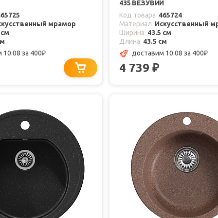
435 ВЕЗУВИЙ
465725
Код товара
465724
скусственный мрамор
Материал
Искусственный м
 см
Ширина
43.5 см
см
Длина
43.5 см
 10.08
за 400
доставим 10.08
за 400
₽
₽
4 739
₽