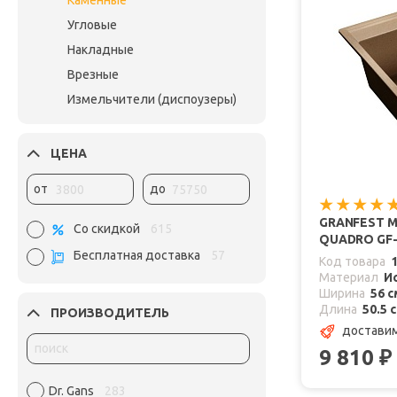
Каменные
Угловые
Накладные
Врезные
Измельчители (диспоузеры)
ЦЕНА
от
до
GRANFEST 
Со скидкой
615
QUADRO GF-
Бесплатная доставка
57
Код товара
Материал
И
Ширина
56 с
Длина
50.5 
ПРОИЗВОДИТЕЛЬ
доставим
9 810
₽
Dr. Gans
283