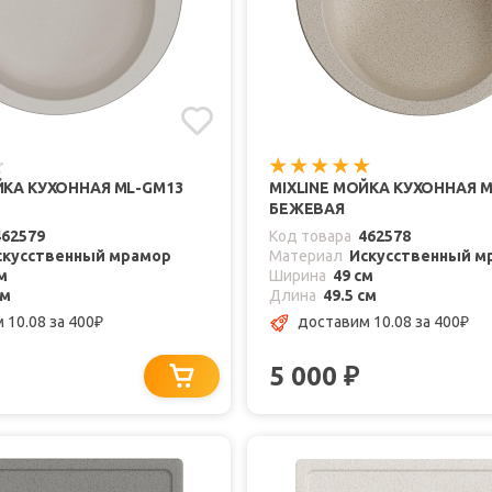
ЙКА КУХОННАЯ ML-GM13
MIXLINE МОЙКА КУХОННАЯ 
БЕЖЕВАЯ
462579
Код товара
462578
скусственный мрамор
Материал
Искусственный м
м
Ширина
49 см
см
Длина
49.5 см
 10.08
за 400
доставим 10.08
за 400
₽
₽
5 000
₽