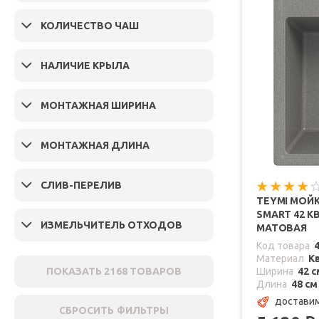
КОЛИЧЕСТВО ЧАШ
НАЛИЧИЕ КРЫЛА
МОНТАЖНАЯ ШИРИНА
МОНТАЖНАЯ ДЛИНА
СЛИВ-ПЕРЕЛИВ
TEYMI МОЙК
SMART 42 К
ИЗМЕЛЬЧИТЕЛЬ ОТХОДОВ
МАТОВАЯ
Код товара
Материал
К
ПОКАЗАТЬ
2168
ТОВАРОВ
Ширина
42 с
Длина
48 см
доставим
СБРОСИТЬ ФИЛЬТРЫ