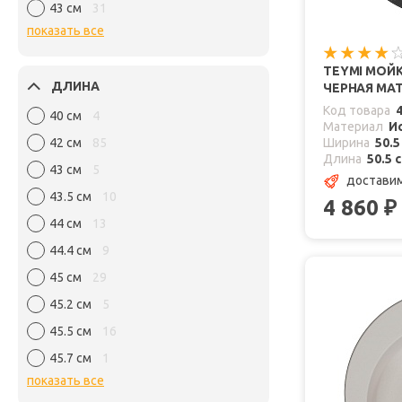
43 см
31
показать все
TEYMI МОЙК
ДЛИНА
ЧЕРНАЯ МА
Код товара
40 см
4
Материал
И
42 см
85
Ширина
50.5
Длина
50.5 
43 см
5
доставим
43.5 см
10
4 860
₽
44 см
13
44.4 см
9
45 см
29
45.2 см
5
45.5 см
16
45.7 см
1
показать все