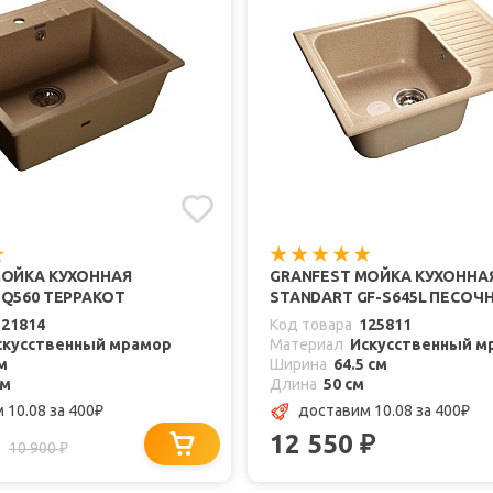
МОЙКА КУХОННАЯ
GRANFEST МОЙКА КУХОННА
Q560 ТЕРРАКОТ
STANDART GF-S645L ПЕСОЧ
121814
Код товара
125811
скусственный мрамор
Материал
Искусственный м
м
Ширина
64.5 см
см
Длина
50 см
 10.08
за 400
доставим 10.08
за 400
₽
₽
12 550
₽
10 900
₽