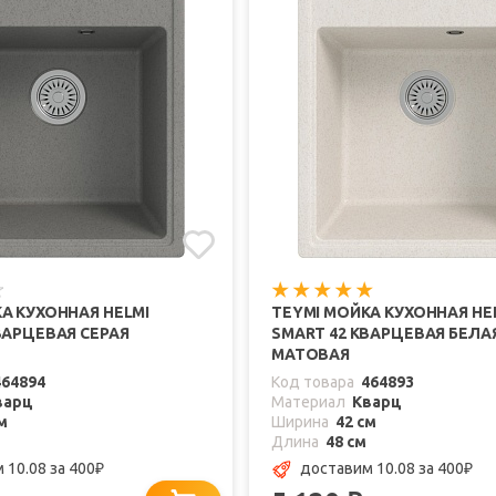
А КУХОННАЯ HELMI
TEYMI МОЙКА КУХОННАЯ HE
ВАРЦЕВАЯ СЕРАЯ
SMART 42 КВАРЦЕВАЯ БЕЛА
МАТОВАЯ
464894
Код товара
464893
варц
Материал
Кварц
м
Ширина
42 см
Длина
48 см
 10.08
за 400
доставим 10.08
за 400
₽
₽