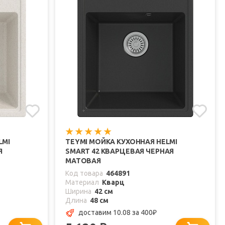
LMI
TEYMI МОЙКА КУХОННАЯ HELMI
Я
SMART 42 КВАРЦЕВАЯ ЧЕРНАЯ
МАТОВАЯ
Код товара
464891
Материал
Кварц
Ширина
42 см
Длина
48 см
доставим 10.08
за 400
₽