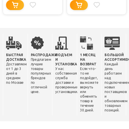
БЫСТРАЯ
РАСПРОДАЖИ
ПОДЪЕМ
1 МЕСЯЦ
БОЛЬШОЙ
ДОСТАВКА
Предлагаем
И
НА
АССОРТИМЕ
Доставляем
лучшие
УСТАНОВКА
ВОЗВРАТ
Каждый
от 1 до 3
товары
У нас
Если что-
день
дней в
популярных
собственная
то не
работаем
среднем
брендов
служба
подойдет,
над
по Москве
по
доставки и
вы можете
подключение
отличной
проверенные
вернуть
новых
цене.
установщики.
или
поставщиков
обменять
и
товар в
обновлением
течение
товарных
30 дней.
позиций.