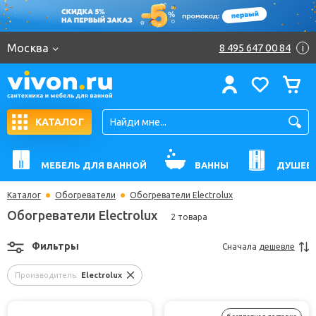
Москва
8 495 647 00 84
i
КАТАЛОГ
МЕБЕЛЬ ДЛЯ ВАННОЙ
ВАННЫ
ДУШЕВ
Каталог
Обогреватели
Обогреватели Electrolux
Обогреватели Electrolux
2 товара
Фильтры
Сначала
дешевле
Производитель:
Electrolux