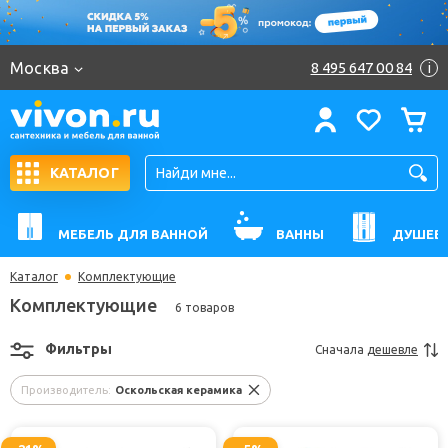
Москва
8 495 647 00 84
i
КАТАЛОГ
МЕБЕЛЬ ДЛЯ ВАННОЙ
ВАННЫ
ДУШЕВ
Каталог
Комплектующие
Комплектующие
6 товаров
Фильтры
Сначала
дешевле
Производитель:
Оскольская керамика