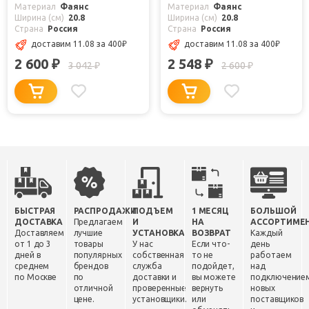
Материал
Фаянс
Материал
Фаянс
Ширина (см)
20.8
Ширина (см)
20.8
Страна
Россия
Страна
Россия
доставим 11.08
за 400
₽
доставим 11.08
за 400
₽
2 600
2 548
₽
₽
3 042
2 600
₽
₽
БЫСТРАЯ
РАСПРОДАЖИ
ПОДЪЕМ
1 МЕСЯЦ
БОЛЬШОЙ
ДОСТАВКА
Предлагаем
И
НА
АССОРТИМЕ
Доставляем
лучшие
УСТАНОВКА
ВОЗВРАТ
Каждый
от 1 до 3
товары
У нас
Если что-
день
дней в
популярных
собственная
то не
работаем
среднем
брендов
служба
подойдет,
над
по Москве
по
доставки и
вы можете
подключение
отличной
проверенные
вернуть
новых
цене.
установщики.
или
поставщиков