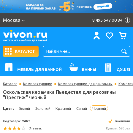
Москва
8 495 647 00 84
i
КАТАЛОГ
МЕБЕЛЬ ДЛЯ ВАННОЙ
ВАННЫ
ДУШЕВ
Каталог
Комплектующие
Комплектующие для раковины
Комплек
Оскольская керамика Пьедестал для раковины
"Престиж" черный
Цвет:
Белый
Зеленый
Красный
Синий
Черный