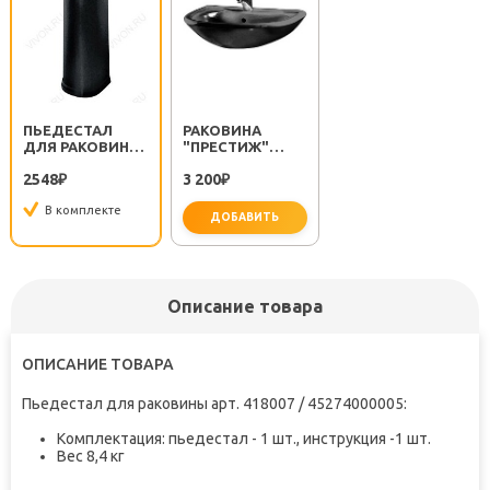
ПЬЕДЕСТАЛ
РАКОВИНА
ДЛЯ РАКОВИНЫ
"ПРЕСТИЖ"
"ПРЕСТИЖ"
(ЧЕРНАЯ) 418004
2548
3 200
ЧЕРНЫЙ
₽
₽
В комплекте
ДОБАВИТЬ
Описание товара
ОПИСАНИЕ ТОВАРА
Пьедестал для раковины арт. 418007 / 45274000005
:
Комплектация: пьедестал - 1 шт., инструкция -1 шт.
Вес 8,4 кг