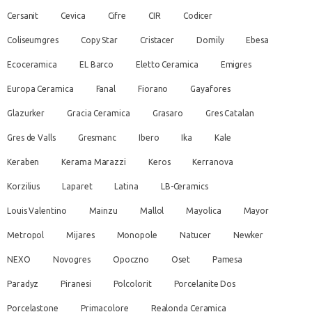
Cersanit
Cevica
Cifre
CIR
Codicer
Coliseumgres
Copy Star
Cristacer
Domily
Ebesa
Ecoceramica
EL Barco
Eletto Ceramica
Emigres
Europa Ceramica
Fanal
Fiorano
Gayafores
Glazurker
Gracia Ceramica
Grasaro
Gres Catalan
Gres de Valls
Gresmanc
Ibero
Ika
Kale
Keraben
Kerama Marazzi
Keros
Kerranova
Korzilius
Laparet
Latina
LB-Ceramics
Louis Valentino
Mainzu
Mallol
Mayolica
Mayor
Metropol
Mijares
Monopole
Natucer
Newker
NEXO
Novogres
Opoczno
Oset
Pamesa
Paradyz
Piranesi
Polcolorit
Porcelanite Dos
Porcelastone
Primacolore
Realonda Ceramica