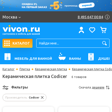
Москва
8 495 647 00 84
i
КАТАЛОГ
МЕБЕЛЬ ДЛЯ ВАННОЙ
ВАННЫ
ДУШЕВ
Каталог
Плитка
Керамическая плитка
Керамическая плитка Codi
Керамическая плитка Codicer
6 товаров
Фильтры
Сначала
дешевле
Производитель:
Codicer