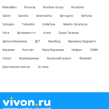
Ribesalbes
Rocersa
Rondine Group
RosaGres
Saloni
Sanchis
Serenissima
Sierragres
Sinfonia
Sologres
Tubadzin
Undefasa
Veneto Ceramicas
Vitra
Артвалентто
Атем
Грани Таганая
Дельта Керамика
ДСТ
Керабуд
Керамика Будущего
Керамин
Контакт
Муза-Керамика
Нефрит
НЗКМ
Сокол
Уралкерамика
Уральский гранит
Фрилайт
Шахтинская плитка
Эстима