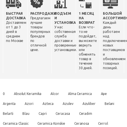
БЫСТРАЯ
РАСПРОДАЖИ
ПОДЪЕМ
1 МЕСЯЦ
БОЛЬШОЙ
ДОСТАВКА
Предлагаем
И
НА
АССОРТИМЕ
Доставляем
лучшие
УСТАНОВКА
ВОЗВРАТ
Каждый
от 1 до 3
товары
У нас
Если что-
день
дней в
популярных
собственная
то не
работаем
среднем
брендов
служба
подойдет,
над
по Москве
по
доставки и
вы можете
подключение
отличной
проверенные
вернуть
новых
цене.
установщики.
или
поставщиков
обменять
и
товар в
обновлением
течение
товарных
30 дней.
позиций.
0
Absolut Keramika
Alcor
Alma Ceramica
Ape
Argenta
Azori
Azteca
Azulev
Azuliber
Belani
Belarti
Blau
Capri
Ceracasa
Ceradim
Ceramica Classic
Ceramica Konskie
Ceranosa
Cerrol