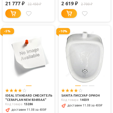
21 777
2 619
₽
₽
22 450
2 700
₽
₽
-5%
-10%
IDEAL STANDARD СМЕСИТЕЛЬ
SANITA ПИССУАР ОРИОН
"CERAPLAN NEW B3693AA"
Код товара
14039
Код товара
13286
доставим 11.08 за 400
₽
доставим 11.08 за 400
₽