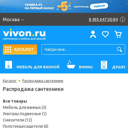
Москва
8 495 647 00 84
i
КАТАЛОГ
МЕБЕЛЬ ДЛЯ ВАННОЙ
ВАННЫ
ДУШЕВ
Каталог
Распродажа сантехники
Распродажа сантехники
Все товары
Мебель для ванных (3)
Унитазы подвесные (1)
Смесители (12)
Полотенцесушители (6)