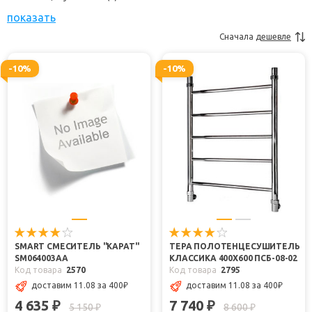
показать
Сначала
дешевле
-10%
-10%
SMART СМЕСИТЕЛЬ "КАРАТ"
ТЕРА ПОЛОТЕНЦЕСУШИТЕЛЬ
SM064003AA
КЛАССИКА 400Х600 ПСБ-08-02
Код товара
2570
Код товара
2795
доставим 11.08 за 400
₽
доставим 11.08 за 400
₽
4 635
7 740
₽
₽
5 150
8 600
₽
₽