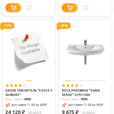
-10%
-25%
GROHE СМЕСИТЕЛЬ "COSTA S
ROCA РАКОВИНА "DAMA
25483001"
SENSO" 327511000
Код товара
8883
Код товара
9083
доставим 11.08 за 400
₽
доставим 11.08 за 400
₽
24 120
9 675
₽
₽
26 800
12 900
₽
₽