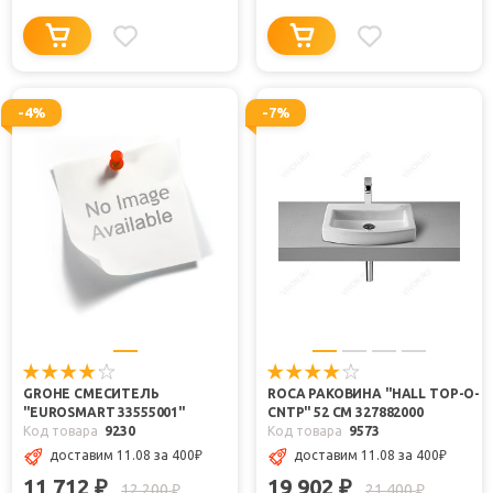
-4%
-7%
GROHE СМЕСИТЕЛЬ
ROCA РАКОВИНА "HALL TOP-O-
"EUROSMART 33555001"
CNTP" 52 СМ 327882000
Код товара
9230
Код товара
9573
доставим 11.08 за 400
₽
доставим 11.08 за 400
₽
11 712
19 902
₽
₽
12 200
21 400
₽
₽