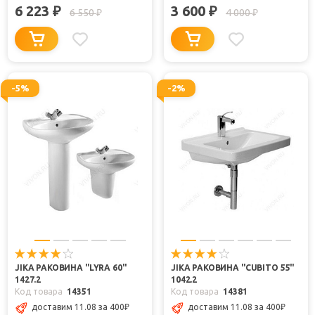
6 223
3 600
₽
₽
6 550
4 000
₽
₽
-5%
-2%
JIKA РАКОВИНА "LYRA 60"
JIKA РАКОВИНА "CUBITO 55"
1427.2
1042.2
Код товара
14351
Код товара
14381
доставим 11.08 за 400
₽
доставим 11.08 за 400
₽